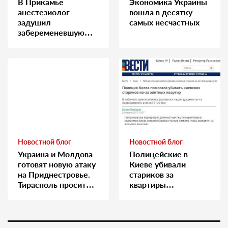
В Прикамье
Экономика Украины
анестезиолог
вошла в десятку
задушил
самых несчастных
забеременевшую
медсестру
Новостной блог
Новостной блог
Украина и Молдова
Полицейские в
готовят новую атаку
Киеве убивали
на Приднестровье.
стариков за
Тирасполь просит
квартиры…
Москву о помощи