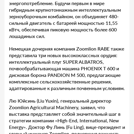
энергопотребление. Будучи первым в мире
гибридным крупнотоннажным интеллектуальным
зерноуборочным комбайном, он объединяет 480-
сильный двигатель с батареей мощностью 11,55
кВтч, обеспечивая пиковую мощность более 600
лошадиных сил.
Немецкая дочерняя компания Zoomlion RABE также
представила три новых высококлассных орудия:
интеллектуальный плуг SUPER ALBATROS,
почвообрабатывающая машина PHOENIX T 600 и
дисковая борона PANDION M 500, предлагающие
комплексные сельскохозяйственные решения,
адаптированные к различным почвенным условиям.
Лю Юйсинь (Liu Yuxin), генеральный директор
Zoomlion Agricultural Machinery, заявил, что
выставка представляет собой значительный шаг в
стратегии компании «High-End, International, New
Energy». Доктор Фу Линь (Fu Ling), вице-президент и
главный инженер Zoomlion, подчеркнул важность