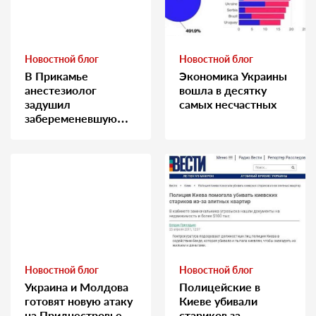
Новостной блог
Новостной блог
В Прикамье
Экономика Украины
анестезиолог
вошла в десятку
задушил
самых несчастных
забеременевшую
медсестру
Новостной блог
Новостной блог
Украина и Молдова
Полицейские в
готовят новую атаку
Киеве убивали
на Приднестровье.
стариков за