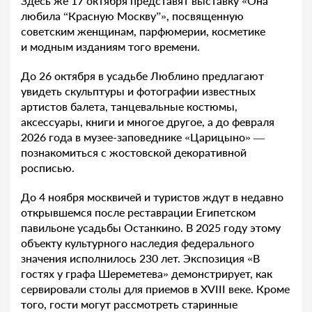
Здесь же 17 октября представят выставку «Она
любила “Красную Москву”», посвященную
советским женщинам, парфюмерии, косметике
и модным изданиям того времени.
До 26 октября в усадьбе Люблино предлагают
увидеть скульптуры и фотографии известных
артистов балета, танцевальные костюмы,
аксессуары, книги и многое другое, а до февраля
2026 года в музее-заповеднике «Царицыно» —
познакомиться с жостовской декоративной
росписью.
До 4 ноября москвичей и туристов ждут в недавно
открывшемся после реставрации Египетском
павильоне усадьбы Останкино. В 2025 году этому
объекту культурного наследия федерального
значения исполнилось 230 лет. Экспозиция «В
гостях у графа Шереметева» демонстрирует, как
сервировали столы для приемов в XVIII веке. Кроме
того, гости могут рассмотреть старинные