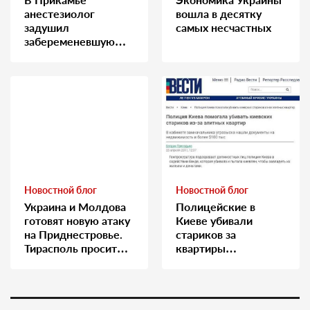
анестезиолог
вошла в десятку
задушил
самых несчастных
забеременевшую
медсестру
Новостной блог
Новостной блог
Украина и Молдова
Полицейские в
готовят новую атаку
Киеве убивали
на Приднестровье.
стариков за
Тирасполь просит
квартиры…
Москву о помощи