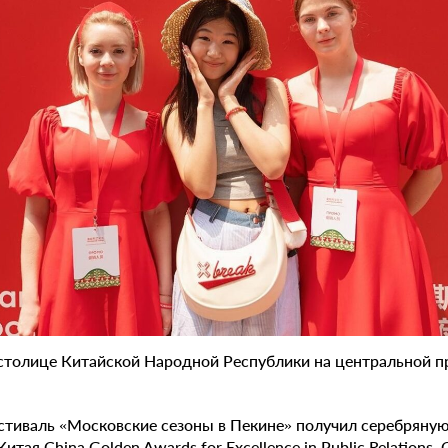
столице Китайской Народной Республики на центральной п
тиваль «Московские сезоны в Пекине» получил серебряную
тая China Golden Awards for Excellence in Public Relations.