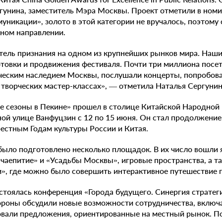
гунина, заместитель Мэра Москвы. Проект отметили в ном
уникации», золото в этой категории не вручалось, поэтому
нном направлении.
тель признания на одном из крупнейших рынков мира. Наш
товки и продвижения фестиваля. Почти три миллиона посе
ическим наследием Москвы, послушали концерты, попробов
в творческих мастер-классах», — отметила Наталья Сергунин
 сезоны в Пекине» прошел в столице Китайской Народной 
ой улице Ванфуцзин с 12 по 15 июня. Он стал продолжение
естным Годам культуры России и Китая.
было подготовлено несколько площадок. В их число вошли
чаепитие» и «Усадьбы Москвы», игровые пространства, а т
», где можно было совершить интерактивное путешествие п
стоялась конференция «Города будущего. Синергия стратег
ороны обсудили новые возможности сотрудничества, включ
овали предложения, ориентированные на местный рынок. П