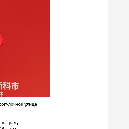
рогулочной улице
 награду
 Об этом