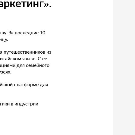
ркетинг».
ву. За последние 10
ицу.
ля путешественников из
итайском языке. С ее
ациями для семейного
зеях.
айской платформе для
ктики в индустрии