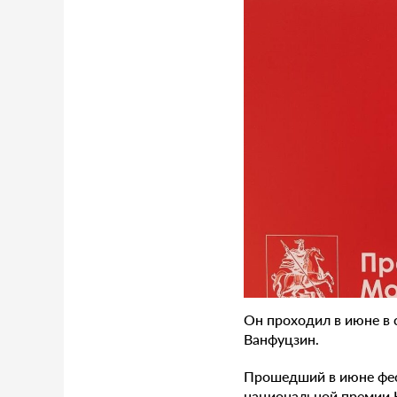
Он проходил в июне в 
Ванфуцзин.
Прошедший в июне фес
национальной премии Ки