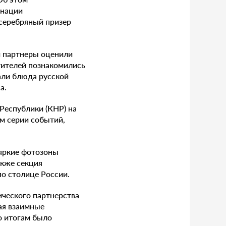
инации
 серебряный призер
и партнеры оценили
тителей познакомились
али блюда русской
а.
Республики (КНР) на
м серии событий,
 яркие фотозоны
акже секция
о столице России.
ического партнерства
ая взаимные
о итогам было