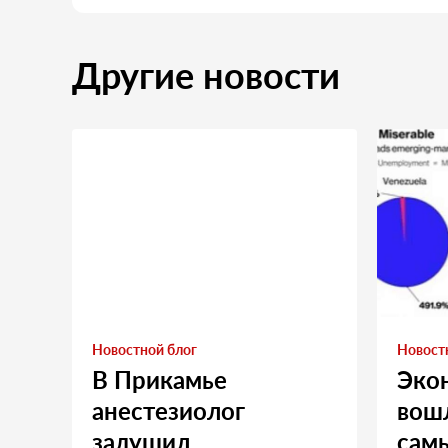
Другие новости
Новостной блог
Новост
В Прикамье
Эко
анестезиолог
вошл
задушил
сам