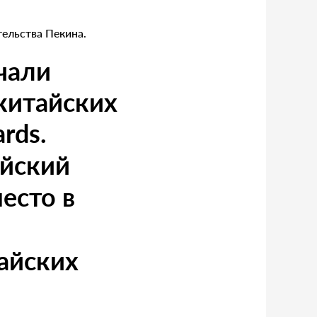
ельства Пекина.
чали
китайских
rds.
йский
есто в
тайских