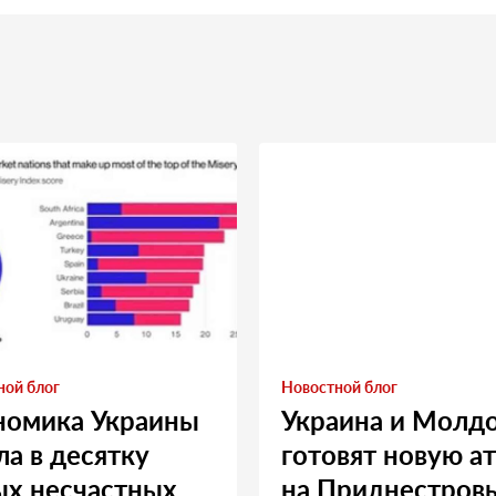
ной блог
Новостной блог
номика Украины
Украина и Молд
а в десятку
готовят новую а
ых несчастных
на Приднестровь