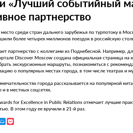
и «Лучший событийный ма
вное партнерство
 место среди стран дальнего зарубежья по турпотоку в Моск
ршили более четырех миллионов поездок в российскую стол
ает партнерство с коллегами из Поднебесной. Например, д
ортале Discover Moscow создана официальная страница на к
ать экскурсионные маршруты, познакомиться с рекоменд
ацию о популярных местах города, в том числе театрах и му
имечательностях города рассказывается на популярной кит
 и в местных соцсетях.
ards for Excellence in Public Relations отмечает лучшие пра
ью. В этом году ее вручили в 21-й раз.