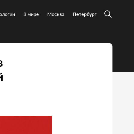
ологии
В мире
Москва
Петербург
в
й