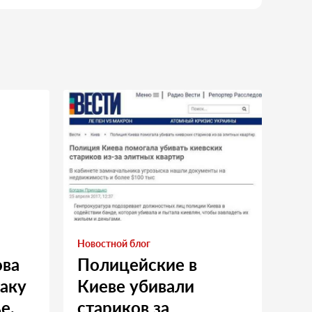
Новостной блог
ова
Полицейские в
таку
Киеве убивали
е.
стариков за