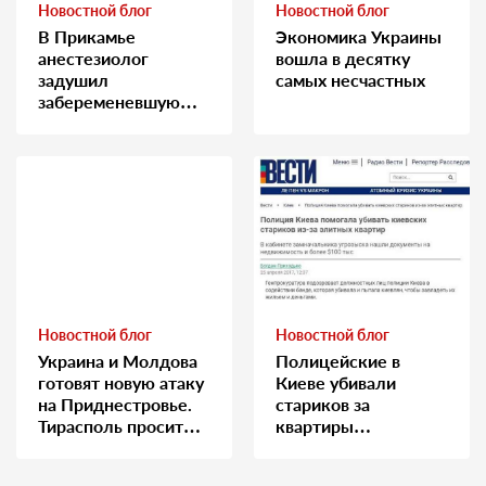
Новостной блог
Новостной блог
В Прикамье
Экономика Украины
анестезиолог
вошла в десятку
задушил
самых несчастных
забеременевшую
медсестру
Новостной блог
Новостной блог
Украина и Молдова
Полицейские в
готовят новую атаку
Киеве убивали
на Приднестровье.
стариков за
Тирасполь просит
квартиры…
Москву о помощи