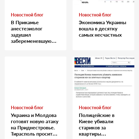
Новостной блог
Новостной блог
В Прикамье
Экономика Украины
анестезиолог
вошла в десятку
задушил
самых несчастных
забеременевшую
медсестру
Новостной блог
Новостной блог
Украина и Молдова
Полицейские в
готовят новую атаку
Киеве убивали
на Приднестровье.
стариков за
Тирасполь просит
квартиры…