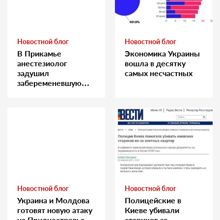
Новостной блог
Новостной блог
В Прикамье
Экономика Украины
анестезиолог
вошла в десятку
задушил
самых несчастных
забеременевшую
медсестру
Новостной блог
Новостной блог
Украина и Молдова
Полицейские в
готовят новую атаку
Киеве убивали
на Приднестровье.
стариков за