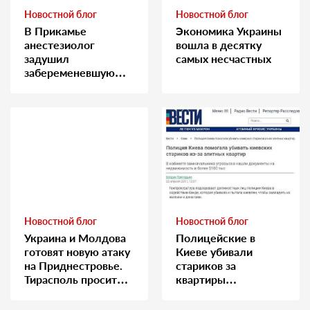
Новостной блог
Новостной блог
В Прикамье
Экономика Украины
анестезиолог
вошла в десятку
задушил
самых несчастных
забеременевшую
медсестру
Новостной блог
Новостной блог
Украина и Молдова
Полицейские в
готовят новую атаку
Киеве убивали
на Приднестровье.
стариков за
Тирасполь просит
квартиры…
Москву о помощи