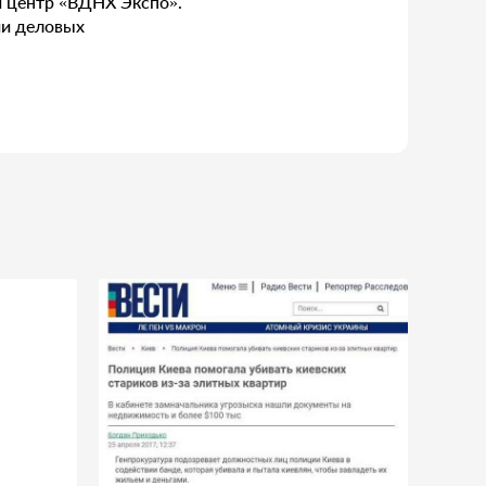
й центр «ВДНХ Экспо».
ии деловых