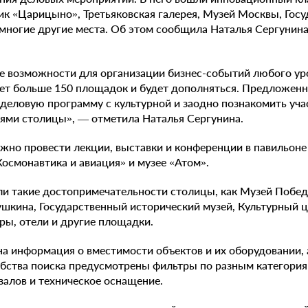
к «Царицыно», Третьяковская галерея, Музей Москвы, Гос
многие другие места. Об этом сообщила Наталья Сергунина
е возможности для организации бизнес-событий любого ур
яет больше 150 площадок и будет дополняться. Предложен
деловую программу с культурной и заодно познакомить уча
ями столицы», — отметила Наталья Сергунина.
но провести лекции, выставки и конференции в павильоне
Космонавтика и авиация» и музее «Атом».
и такие достопримечательности столицы, как Музей Побед
ушкина, Государственный исторический музей, Культурный 
тры, отели и другие площадки.
на информация о вместимости объектов и их оборудовании, 
бства поиска предусмотрены фильтры по разным категория
 залов и техническое оснащение.