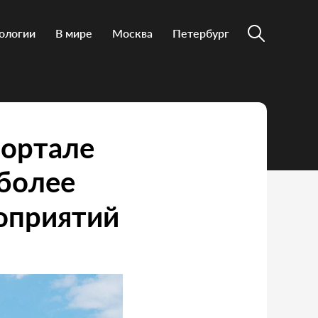
ологии
В мире
Москва
Петербург
портале
 более
оприятий