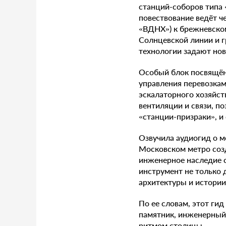
станций-соборов типа
повествование ведёт ч
«ВДНХ») к брежневско
Солнцевской линии и г
технологии задают нов
Особый блок посвящён
управления перевозка
эскалаторного хозяйст
вентиляции и связи, п
«станции-призраки», и
Озвучила аудиогид о м
Московском метро созд
инженерное наследие с
инструмент не только 
архитектуры и истори
По ее словам, этот ги
памятник, инженерный
ритмом столицы.