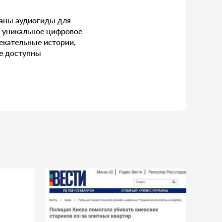
даны аудиогиды для
о уникальное цифровое
екательные истории,
е доступны