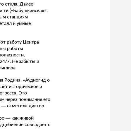
о стиля. Далее
ости («Бабушкинская»,
ным станциям
еталл и умные
ют работу Центра
ипы работы
зопасности,
24/7. Не забыты и
льклора.
я Родина. «Аудиогид о
ает историческое и
огресса. Это
ом через понимание его
 — отметила диктор.
тро — как живой
дцебиение совпадает с