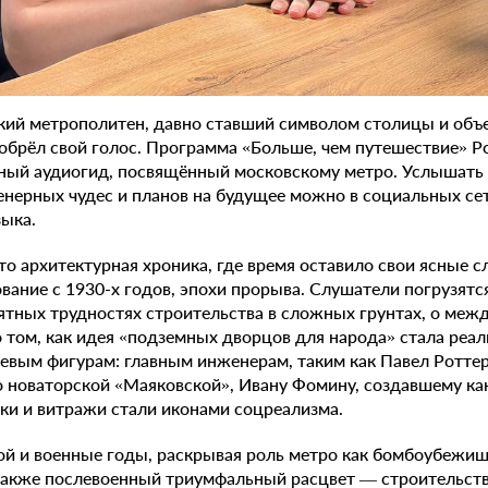
ий метрополитен, давно ставший символом столицы и объ
 обрёл свой голос. Программа «Больше, чем путешествие»
ный аудиогид, посвящённый московскому метро. Услышать 
енерных чудес и планов на будущее можно в социальных се
ыка.
о архитектурная хроника, где время оставило свои ясные 
ование с 1930-х годов, эпохи прорыва. Слушатели погрузятс
оятных трудностях строительства в сложных грунтах, о ме
о том, как идея «подземных дворцов для народа» стала реа
евым фигурам: главным инженерам, таким как Павел Ротте
о новаторской «Маяковской», Ивану Фомину, создавшему ка
ки и витражи стали иконами соцреализма.
ой и военные годы, раскрывая роль метро как бомбоубежищ
также послевоенный триумфальный расцвет — строительств