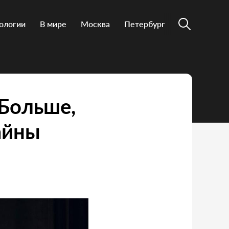
ологии
В мире
Москва
Петербург
«Больше,
айны