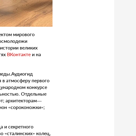
ектом мирового
 Росмолодежи
истории великих
тях
ВКонтакте
и на
следы.Аудиогид
я в атмосферу первого
ждународном конкурсе
льностью. Отдельные
рт; архитекторам—
нон «сороконожки»;
а и секретного
о «сталинских» колец,