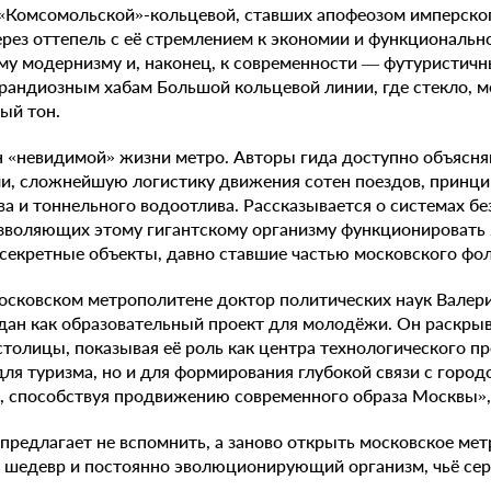
 «Комсомольской»-кольцевой, ставших апофеозом имперског
ерез оттепель с её стремлением к экономии и функциональн
му модернизму и, наконец, к современности — футуристич
рандиозным хабам Большой кольцевой линии, где стекло, м
ый тон.
 «невидимой» жизни метро. Авторы гида доступно объясня
ми, сложнейшую логистику движения сотен поездов, принц
ва и тоннельного водоотлива. Рассказывается о системах бе
озволяющих этому гигантскому организму функционировать 
 секретные объекты, давно ставшие частью московского фо
осковском метрополитене доктор политических наук Валери
ан как образовательный проект для молодёжи. Он раскрыв
толицы, показывая её роль как центра технологического пр
для туризма, но и для формирования глубокой связи с город
и, способствуя продвижению современного образа Москвы»,
д предлагает не вспомнить, а заново открыть московское ме
 шедевр и постоянно эволюционирующий организм, чьё сер