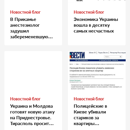
Новостной блог
Новостной блог
В Прикамье
Экономика Украины
анестезиолог
вошла в десятку
задушил
самых несчастных
забеременевшую
медсестру
Новостной блог
Новостной блог
Украина и Молдова
Полицейские в
готовят новую атаку
Киеве убивали
на Приднестровье.
стариков за
Тирасполь просит
квартиры…
Москву о помощи