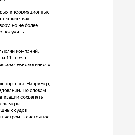
торых информационные
 техническая
ору, но не более
о получить
тысячи компаний.
ти 11 тысяч
 высокотехнологичного
экспортеры. Например,
едований. По словам
анизации сохранять
тель меры
ушных судов —
и настроить системное