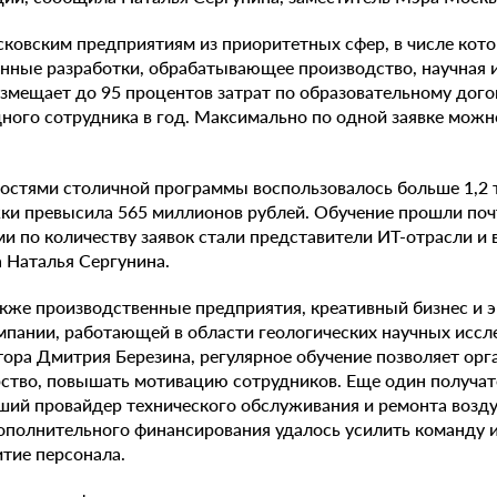
сковским предприятиям из приоритетных сфер, в числе ко
нные разработки, обрабатывающее производство, научная и
озмещает до 95 процентов затрат по образовательному догов
дного сотрудника в год. Максимально по одной заявке можн
ностями столичной программы воспользовалось больше 1,2 
и превысила 565 миллионов рублей. Обучение прошли поч
и по количеству заявок стали представители ИТ-отрасли и
а Наталья Сергунина.
акже производственные предприятия, креативный бизнес и 
пании, работающей в области геологических научных иссл
тора Дмитрия Березина, регулярное обучение позволяет орг
рство, повышать мотивацию сотрудников. Еще один получа
ий провайдер технического обслуживания и ремонта возд
 дополнительного финансирования удалось усилить команду 
итие персонала.