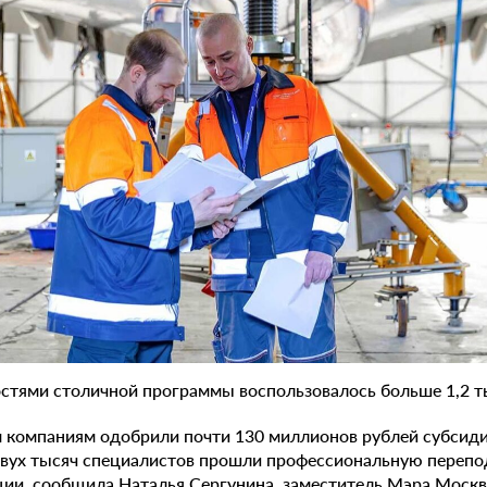
остями столичной программы воспользовалось больше 1,2 т
м компаниям одобрили почти 130 миллионов рублей субсиди
двух тысяч специалистов прошли профессиональную перепо
ии, сообщила Наталья Сергунина, заместитель Мэра Москв