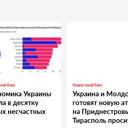
ной блог
Новостной блог
номика Украины
Украина и Молд
а в десятку
готовят новую а
ых несчастных
на Приднестровь
Тирасполь проси