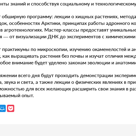
онты знаний и способствуя социальному и технологическому
 обширную программу: лекции о хищных растениях, метода
док, особенностях Арктики, принципах работы адронного ко
 в агротехнологиях. Мастер-классы предоставят уникальны
ия — от визуализации ДНК до экспериментов с химическими
 практикумы по микроскопии, изучению окаменелостей и ан
, как выращивать растения без почвы и изучат отличия меж
бое внимание будет уделено законам эволюции и анатомии
тяжении всего дня будут проходить демонстрации эксперим
 звука и света, а также лекции о физических явлениях в пр
зможностью для всех желающих расширить свои знания в ра
бываемый опыт.