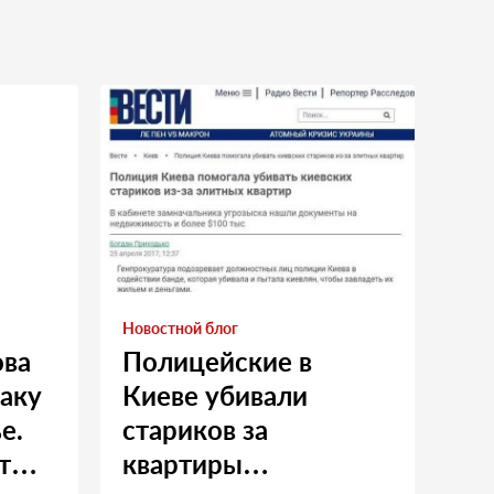
Новостной блог
ова
Полицейские в
таку
Киеве убивали
е.
стариков за
т
квартиры…