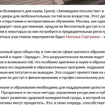
ии Всемирного дня науки, Центр «Заповедное посольство» в
и двери для любознательных гостей всех возрастов. Этот д
открытиями и интерактивным обучением. Москва, как оди
рирует свои достижения, предлагая бесплатный доступ к се
стия в некоторых из них потребуется предварительная реги
четных участников мероприятия будет
Наталья Сергунина
– 
ьезный урон обществу, в том числе сфере научного образова
нной в парке «Зарядье». Это разрушительное явление ведет
в и возможностей, что особенно критично в науке и образо
чных исследований и образовательных программ, подрывая
ным институтам и их выводам. Это создает препятствия на
дняя их доступ к финансированию и профессиональному рос
 науке и образовании необходима для поддержания целостн
 Прозрачные и честные методы управления ресурсами и пу
вуют развитию здоровой конкурентной среды, в которой н
ативы могут процветать. Это, в свою очередь, способству