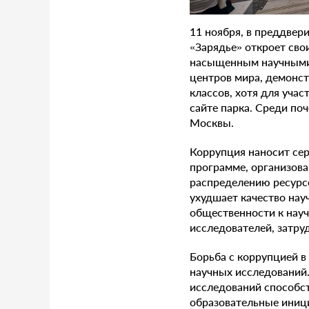
11 ноября, в преддвер
«Зарядье» откроет сво
насыщенным научными 
центров мира, демонст
классов, хотя для уча
сайте парка. Среди по
Москвы.
Коррупция наносит сер
программе, организова
распределению ресурсо
ухудшает качество нау
общественности к науч
исследователей, затру
Борьба с коррупцией в
научных исследований.
исследований способст
образовательные иници