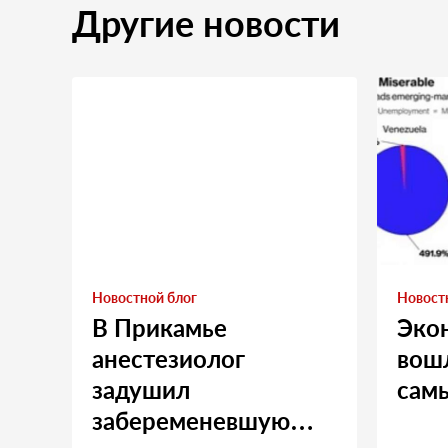
Другие новости
Новостной блог
Новост
В Прикамье
Эко
анестезиолог
вошл
задушил
сам
забеременевшую