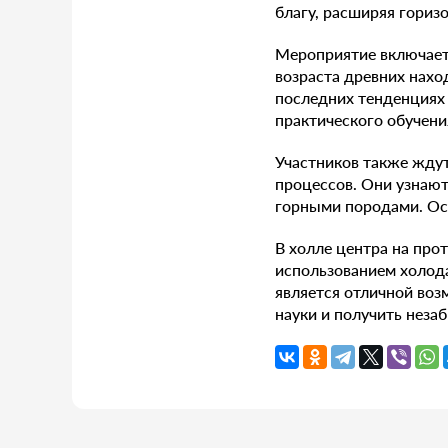
благу, расширяя гориз
Мероприятие включает
возраста древних нахо
последних тенденциях
практического обучен
Участников также ждут
процессов. Они узнают
горными породами. Осо
В холле центра на про
использованием холода,
является отличной во
науки и получить неза