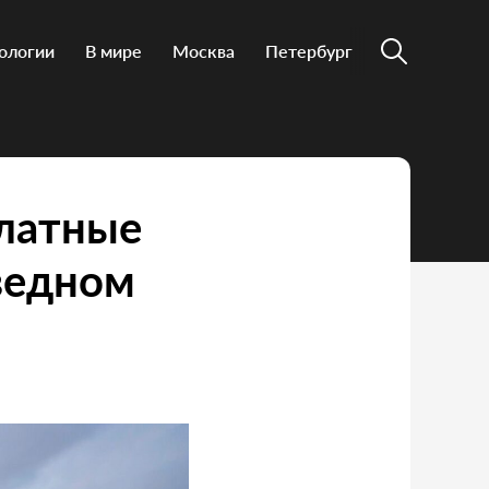
ологии
В мире
Москва
Петербург
платные
ведном