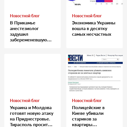
Новостной блог
Новостной блог
В Прикамье
Экономика Украины
анестезиолог
вошла в десятку
задушил
самых несчастных
забеременевшую
медсестру
Новостной блог
Новостной блог
Украина и Молдова
Полицейские в
готовят новую атаку
Киеве убивали
на Приднестровье.
стариков за
Тирасполь просит
квартиры…