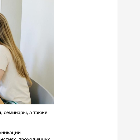
, семинары, а также
уникаций
анятиях, проходивших