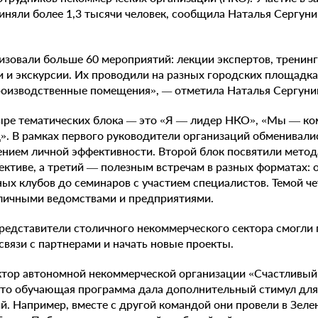
приняли более 1,3 тысячи человек, сообщила Наталья Сергун
изовали больше 60 мероприятий: лекции экспертов, тренин
и и экскурсии. Их проводили на разных городских площадк
роизводственные помещения»,
—
отметила Наталья Сергуни
ыре тематических блока
—
это «Я — лидер НКО», «Мы — ко
». В рамках первого руководители организаций обменивали
ением личной эффективности. Второй блок посвятили мето
ективе, а третий — полезным встречам в разных форматах: о
ных клубов до семинаров с участием специалистов. Темой че
оличными ведомствами и предприятиями.
редставители столичного некоммерческого сектора смогли
связи с партнерами и начать новые проекты.
ктор автономной некоммерческой организации «Счастливый
что обучающая программа дала дополнительный стимул для 
й. Например, вместе с другой командой они провели в Зел