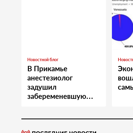
Новостной блог
Новост
В Прикамье
Эко
анестезиолог
вошл
задушил
сам
забеременевшую
медсестру