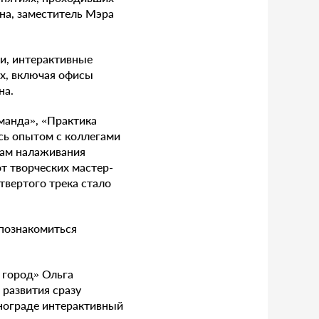
ина, заместитель Мэра
ги, интерактивные
ах, включая офисы
на.
манда», «Практика
сь опытом с коллегами
дам налаживания
т творческих мастер-
твертого трека стало
 познакомиться
 город» Ольга
развития сразу
енограде интерактивный