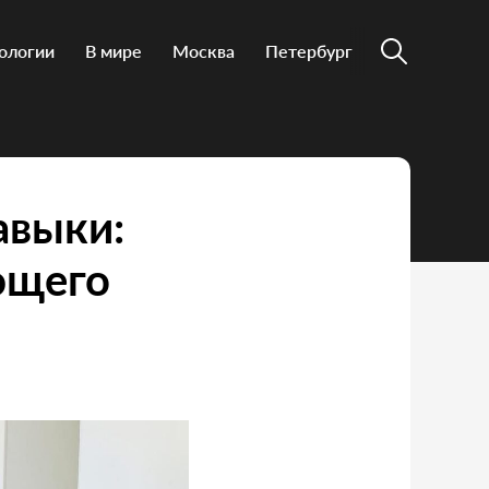
ологии
В мире
Москва
Петербург
авыки:
ющего