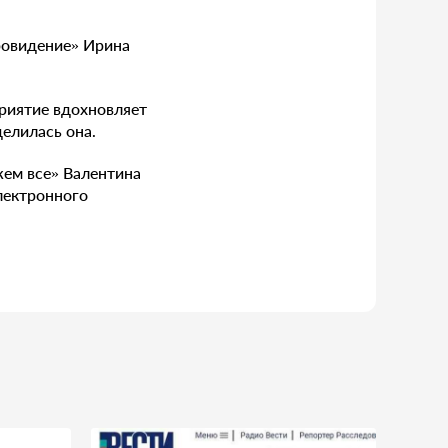
ровидение» Ирина
риятие вдохновляет
делилась она.
жем все» Валентина
лектронного