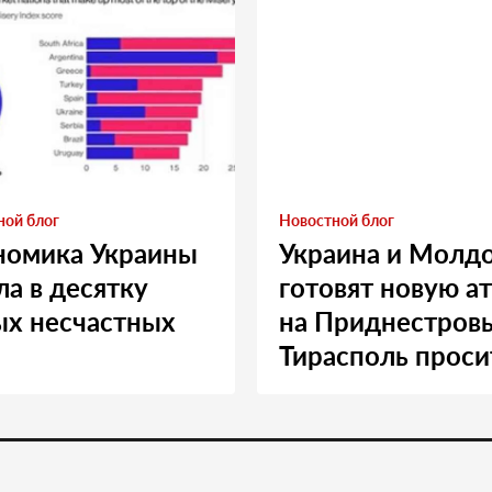
ной блог
Новостной блог
номика Украины
Украина и Молд
а в десятку
готовят новую а
ых несчастных
на Приднестровь
Тирасполь проси
Москву о помощ