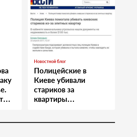
Новостной блог
ова
Полицейские в
таку
Киеве убивали
е.
стариков за
т
квартиры…
и