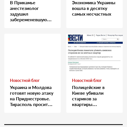
В Прикамье
Экономика Украины
анестезиолог
вошла в десятку
задушил
самых несчастных
забеременевшую
медсестру
Новостной блог
Новостной блог
Украина и Молдова
Полицейские в
готовят новую атаку
Киеве убивали
на Приднестровье.
стариков за
Тирасполь просит
квартиры…
Москву о помощи