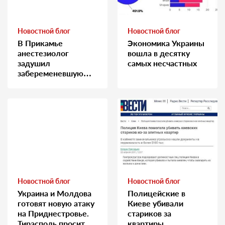
Новостной блог
Новостной блог
В Прикамье
Экономика Украины
анестезиолог
вошла в десятку
задушил
самых несчастных
забеременевшую
медсестру
Новостной блог
Новостной блог
Украина и Молдова
Полицейские в
готовят новую атаку
Киеве убивали
на Приднестровье.
стариков за
Тирасполь просит
квартиры…