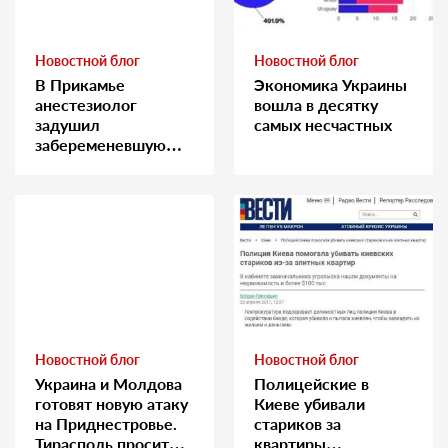
Новостной блог
Новостной блог
В Прикамье
Экономика Украины
анестезиолог
вошла в десятку
задушил
самых несчастных
забеременевшую
медсестру
Новостной блог
Новостной блог
Украина и Молдова
Полицейские в
готовят новую атаку
Киеве убивали
на Приднестровье.
стариков за
Тирасполь просит
квартиры…