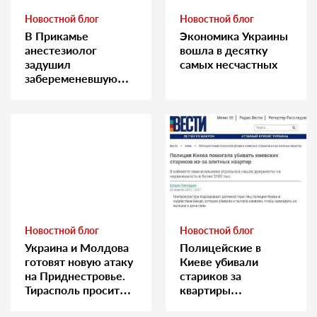
Новостной блог
Новостной блог
В Прикамье
Экономика Украины
анестезиолог
вошла в десятку
задушил
самых несчастных
забеременевшую
медсестру
Новостной блог
Новостной блог
Украина и Молдова
Полицейские в
готовят новую атаку
Киеве убивали
на Приднестровье.
стариков за
Тирасполь просит
квартиры…
Москву о помощи