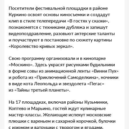
Посетители фестивальной площадки в районе
Куркино освоят основы киносъемки и создадут
клип в стиле телепередачи «В гостях у сказки»,
познакомятся с техниками дубляжа и запишут
видеопоздравление, разовьют актерские таланты
и поучаствуют в постановке по сюжету картины
«Королевство кривых зеркал».
Свою программу организовали и в кинопарке
«Москино». Здесь украсят рисунками будильники
в форме совы из анимационной ленты «Винни Пух»
и робота из «Приключений Самоделкина», ночники
в виде кота Леопольда и звездолета «Пегас»
из «Тайны третьей планеты».
На 17 площадках, включая районы Кузьминки,
Коптево и Марьино, гостей ждут кулинарные
мастер-классы. Желающие испекут московские
плюшки с вареньем и сахарной корочкой, булочки
с изюмом и ватрушки с творогом и ягодами,