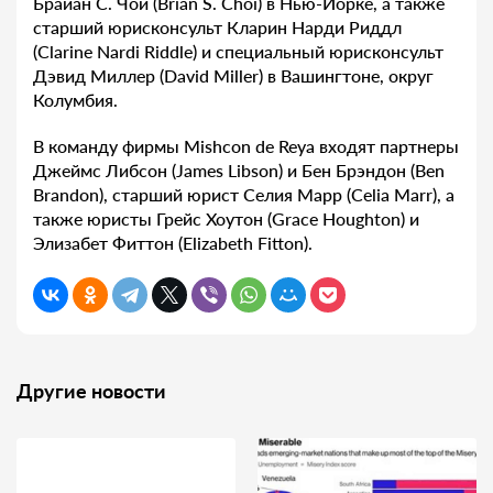
Брайан С. Чой (Brian S. Choi) в Нью-Йорке, а также
старший юрисконсульт Кларин Нарди Риддл
(Clarine Nardi Riddle) и специальный юрисконсульт
Дэвид Миллер (David Miller) в Вашингтоне, округ
Колумбия.
В команду фирмы Mishcon de Reya входят партнеры
Джеймс Либсон (James Libson) и Бен Брэндон (Ben
Brandon), старший юрист Селия Марр (Celia Marr), а
также юристы Грейс Хоутон (Grace Houghton) и
Элизабет Фиттон (Elizabeth Fitton).
Другие новости