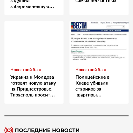
задушил
самых несчастных
забеременевшую
медсестру
Новостной блог
Новостной блог
Украина и Молдова
Полицейские в
готовят новую атаку
Киеве убивали
на Приднестровье.
стариков за
Тирасполь просит
квартиры…
Москву о помощи