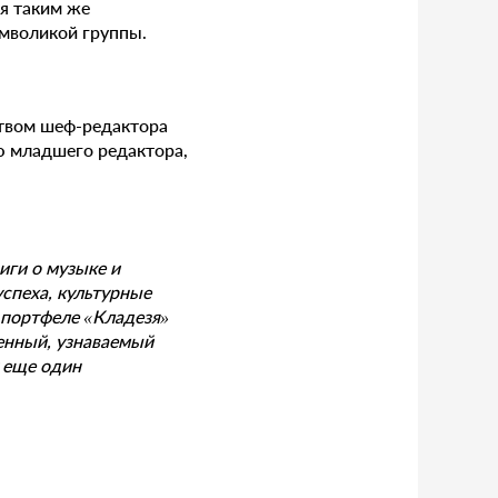
я таким же
имволикой группы.
твом шеф-редактора
ию младшего редактора,
иги о музыке и
успеха, культурные
в портфеле «Кладезя»
енный, узнаваемый
у еще один