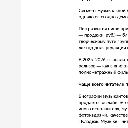
Сегмент музыкальной л
однако ежегодно демо
Пик развития ниши при
— продажи, руб.) — бл
творческому пути груп
же год доля редакции
В 2025–2026 гг. анали
релизов — как в книжно
полнометражный фильм
Ч
аще всего читатели 
Биографии музыкантов
продается офлайн. Это
иного исполнителя, му
фотокадрами, качеств
«Кладезь. Музыке», чит