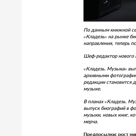
По данным книжной сет
«Кладезь» на рынке би
направления, теперь п
Шеф-редактор нового 
«Кладезь. Музыка» вып
архивными фотография
редакции становится д
музыке.
В планах «Кладезь. Му
выпуск биографий в ф
музыки, новых книг, к
мерча.
П
редпосылки: рост ни