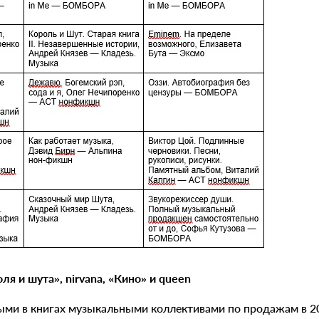
ля и шута», nirvana, «
К
ино» и queen
ми в книгах музыкальными коллективами по продажам в 20