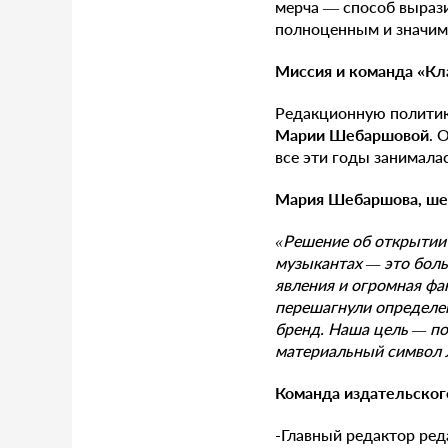
мерча — способ вырази
полноценным и значимы
М
иссия и команда «
К
л
Редакционную политик
Марии Шебаршовой
. 
все эти годы занимала
Мария Шебаршова, шеф
«Решение об открытии 
музыкантах — это боль
явления и огромная фа
перешагнули определе
бренд. Наша цель — по
материальный символ 
Команда издательског
-Главный редактор ре