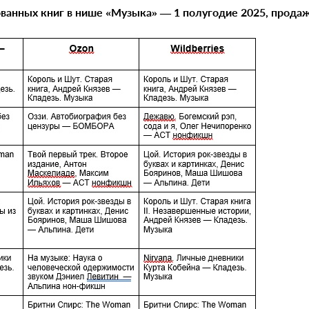
ванных книг в нише «
М
узыка» —
1
полугодие 2025, прода