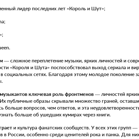
менный лидер последних лет «Король и Шут»;
na;
»;
ueen.
ам
— сложное переплетение музыки, ярких личностей и совр
сти «Короля и Шута» поспособствовал выход сериала и ви
 в социальных сетях. Благодаря этому молодое поколение 
ы.
 музыкантов ключевая роль фронтменов
— личностей ярких
Их публичные образы скрывали множество граней, оставших
сь больше вопросов, чем ответов, и эта неудовлетвореннос
знать больше об ушедших кумирах через книги.
грает
и культура фанатских сообществ. У всех этих групп —
 в России, особенно среди ценителей рока и панка. Для н