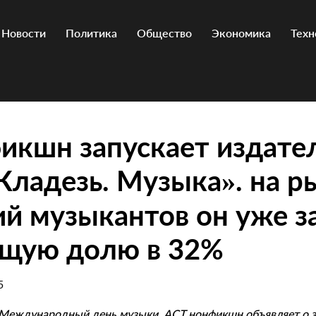
Новости
Политика
Общество
Экономика
Техн
икшн запускает издате
Кладезь. Музыка». на р
й музыкантов он уже з
щую долю в 32%
5
в Международный день музыки, АСТ нонфикшн объявляет о з