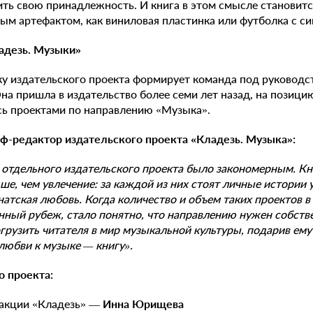
ть свою принадлежность. И книга в этом смысле становитс
м артефактом, как виниловая пластинка или футболка с с
адезь.
М
узыки»
у издательского проекта формирует команда под руководс
Она пришла в издательство более семи лет назад, на позиц
сь проектами по направлению «Музыка».
-редактор издательского проекта «Кладезь. Музыка»:
отдельного издательского проекта было закономерным. Кн
ше, чем увлечение: за каждой из них стоят личные истории 
натская любовь. Когда количество и объем таких проектов 
нный рубеж, стало понятно, что направлению нужен собств
грузить читателя в мир музыкальной культуры, подарив ем
любви к музыке — книгу».
о проекта:
дакции «Кладезь» —
Инна Юрищева