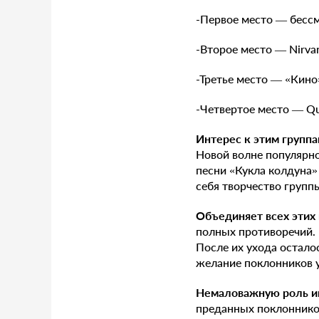
-Первое место — бесс
-Второе место — Nirva
-Третье место — «Кино
-Четвертое место — Q
Интерес к этим групп
Новой волне популярно
песни «Кукла колдуна»
себя творчество групп
Объединяет всех этих
полных противоречий. 
После их ухода остало
желание поклонников у
Немаловажную роль и
преданных поклонников