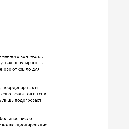
еменного контекста.
русная популярность
заново открыло для
, неординарных и
ся от фанатов в тени.
ть лишь подогревает
 большое число
их коллекционирование