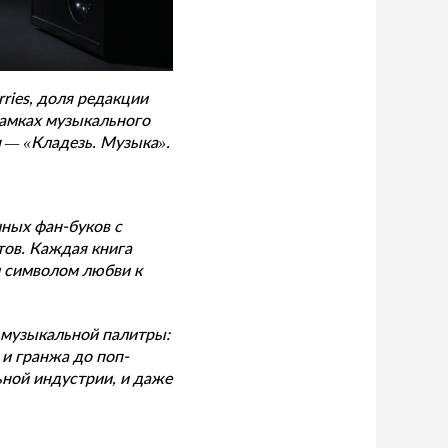
ries, доля редакции
рамках музыкального
я — «Кладезь. Музыка».
чных фан-буков с
ов. Каждая книга
м символом любви к
 музыкальной палитры:
и гранжа до поп-
ьной индустрии, и даже