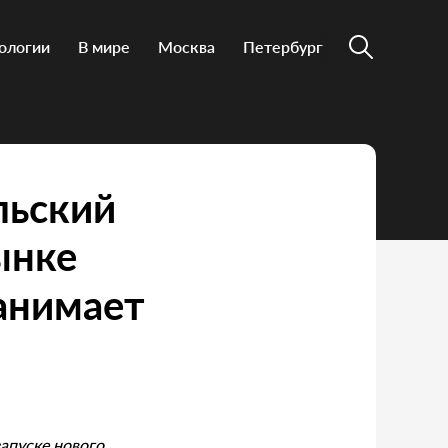
ологии
В мире
Москва
Петербург
льский
ынке
анимает
апуске нового