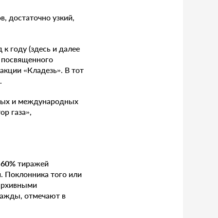
, достаточно узкий,
 к году (здесь и далее
, посвященного
акции «Кладезь». В тот
.
нных и международных
ор газа»,
о
60%
тиражей
. Поклонника того или
 архивными
нажды, отмечают в