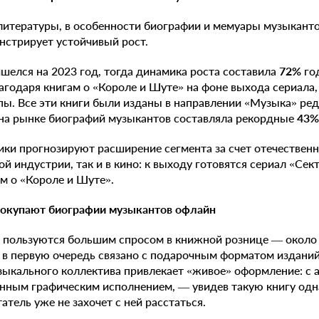
итературы, в особенности биографии и мемуары музыкантов
нстрирует устойчивый рост.
шелся на 2023 год, тогда динамика роста составила
72%
год
агодаря книгам о «Короле и Шуте» на фоне выхода сериала
пы. Все эти книги были изданы в направлении «Музыка» ред
 на рынке биографий музыкантов составляла рекордные
43%
тики прогнозируют расширение сегмента за счет отечестве
й индустрии, так и в кино: к выходу готовятся сериал «Сект
 о «Короле и Шуте».
покупают биографии музыкантов офлайн
 пользуются большим спросом в книжной рознице — окол
 в первую очередь связано с подарочным форматом изданий
зыкального коллектива привлекает «живое» оформление: с
енным графическим исполнением, — увидев такую книгу од
атель уже не захочет с ней расстаться.