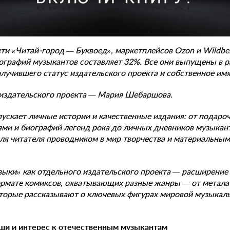
и «Читай-город — Буквоед», маркетплейсов Ozon и Wildber
ографий музыкантов составляет 32%. Все они выпущены в 
олучившего статус издательского проекта и собственное им
издательского проекта — Мария Шебаршова.
ускает личные истории и качественные издания: от подаро
ми и биографий легенд рока до личных дневников музыкант
ля читателя проводником в мир творчества и материальны
зыки» как отдельного издательского проекта — расширение
ормате комиксов, охватывающих разные жанры — от метала 
оторые рассказывают о ключевых фигурах мировой музыкал
ши и интерес к отечественным музыкантам