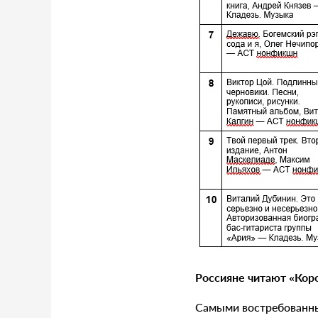
Р
оссияне читают «
К
оро
Самыми востребованны