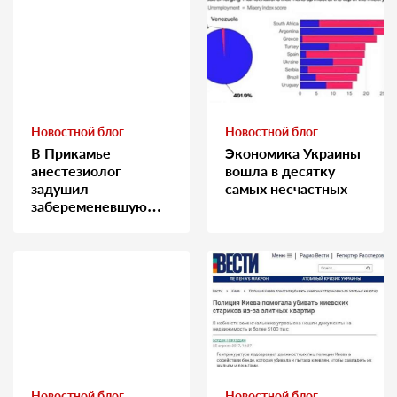
Новостной блог
Новостной блог
В Прикамье
Экономика Украины
анестезиолог
вошла в десятку
задушил
самых несчастных
забеременевшую
медсестру
Новостной блог
Новостной блог