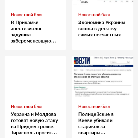
Новостной блог
Новостной блог
В Прикамье
Экономика Украины
анестезиолог
вошла в десятку
задушил
самых несчастных
забеременевшую
медсестру
Новостной блог
Новостной блог
Украина и Молдова
Полицейские в
готовят новую атаку
Киеве убивали
на Приднестровье.
стариков за
Тирасполь просит
квартиры…