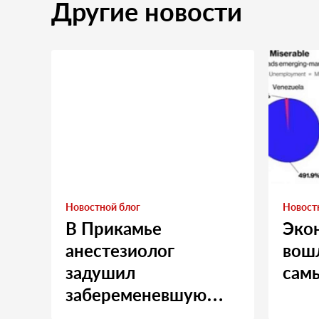
Другие новости
Новостной блог
Новост
В Прикамье
Эко
анестезиолог
вошл
задушил
сам
забеременевшую
медсестру