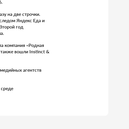
6.
азу на две строчки.
 следом Яндекс Еда и
 Второй год
а.
па компания «Родная
 также вошли Instinct &
 медийных агентств
 среде