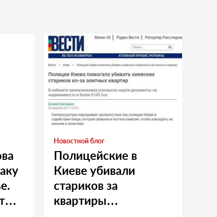
Новостной блог
ова
Полицейские в
таку
Киеве убивали
е.
стариков за
т
квартиры…
и