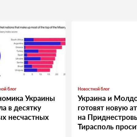
ной блог
Новостной блог
номика Украины
Украина и Молд
а в десятку
готовят новую а
ых несчастных
на Приднестровь
Тирасполь проси
Москву о помощ