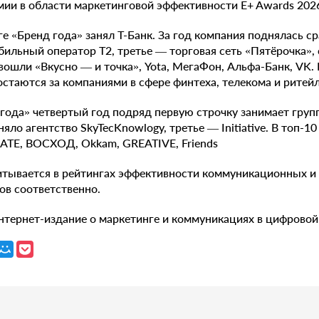
мии в области маркетинговой эффективности E+ Awards 202
е «Бренд года» занял Т-Банк. За год компания поднялась ср
бильный оператор Т2, третье — торговая сеть «Пятёрочка»,
 вошли «Вкусно — и точка», Yota, МегаФон, Альфа-Банк, VK.
таются за компаниями в сфере финтеха, телекома и ритейл
 года» четвертый год подряд первую строчку занимает груп
няло агентство SkyTecKnowlogy, третье — Initiative. В топ-10
TE, ВОСХОД, Okkam, GREATIVE, Friends
итывается в рейтингах эффективности коммуникационных и
лов соответственно.
нтернет-издание о маркетинге и коммуникациях в цифровой