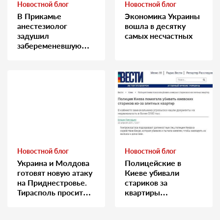
Новостной блог
Новостной блог
В Прикамье
Экономика Украины
анестезиолог
вошла в десятку
задушил
самых несчастных
забеременевшую
медсестру
Новостной блог
Новостной блог
Украина и Молдова
Полицейские в
готовят новую атаку
Киеве убивали
на Приднестровье.
стариков за
Тирасполь просит
квартиры…
Москву о помощи