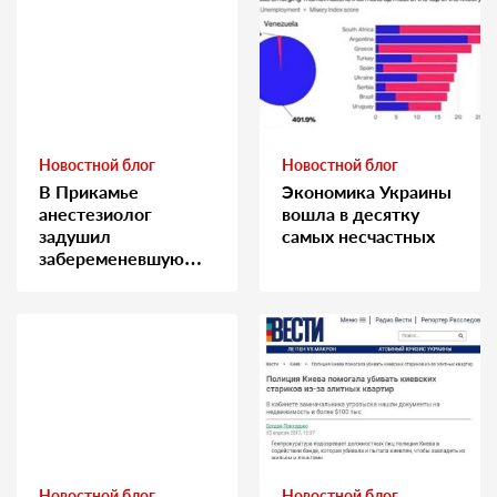
Новостной блог
Новостной блог
В Прикамье
Экономика Украины
анестезиолог
вошла в десятку
задушил
самых несчастных
забеременевшую
медсестру
Новостной блог
Новостной блог