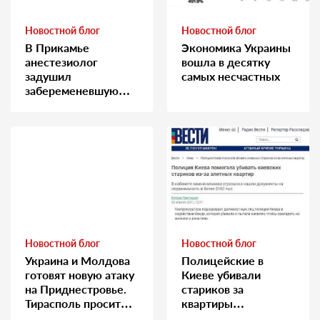
Новостной блог
Новостной блог
В Прикамье
Экономика Украины
анестезиолог
вошла в десятку
задушил
самых несчастных
забеременевшую
медсестру
Новостной блог
Новостной блог
Украина и Молдова
Полицейские в
готовят новую атаку
Киеве убивали
на Приднестровье.
стариков за
Тирасполь просит
квартиры…
Москву о помощи