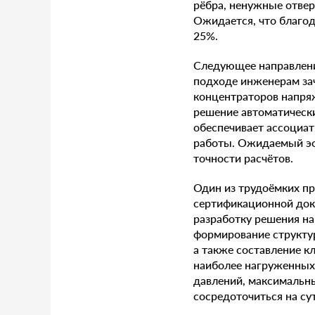
рёбра, ненужные отвер
Ожидается, что благод
25%.
Следующее направлени
подходе инженерам за
концентраторов напряж
решение автоматически
обеспечивает ассоциат
работы. Ожидаемый эф
точности расчётов.
Один из трудоёмких пр
сертификационной док
разработку решения на
формирование структур
а также составление к
наиболее нагруженных 
давлений, максимальны
сосредоточиться на су