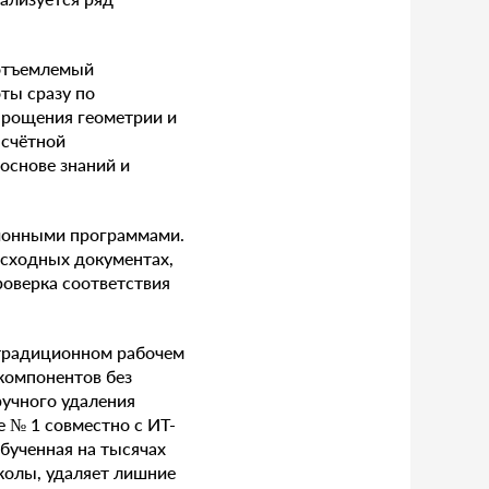
еотъемлемый
ты сразу по
прощения геометрии и
асчётной
основе знаний и
ционными программами.
исходных документах,
роверка соответствия
 традиционном рабочем
компонентов без
ручного удаления
е № 1 совместно с ИТ-
бученная на тысячах
колы, удаляет лишние