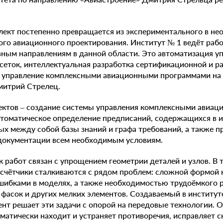
лект постепенно превращается из экспериментального в н
го авиационного проектирования. Институт № 1 ведёт рабо
вным направлениям в данной области. Это автоматизация у
сеток, интеллектуальная разработка сертификационной и р
е управление комплексными авиационными программами на 
митрий Стрелец.
ектов – создание системы управления комплексными авиа
втоматическое определение предписаний, содержащихся в 
х между собой базы знаний и графа требований, а также п
 документации всем необходимым условиям.
 работ связан с упрощением геометрии деталей и узлов. В
счётчики сталкиваются с рядом проблем: сложной формой 
шибками в моделях, а также необходимостью трудоёмкого 
, фасок и других мелких элементов. Создаваемый в институт
нт решает эти задачи с опорой на передовые технологии. О
матически находит и устраняет противоречия, исправляет с