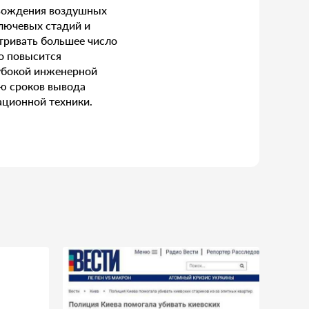
овождения воздушных
ключевых стадий и
тривать большее число
но повысится
лубокой инженерной
ию сроков вывода
ационной техники.