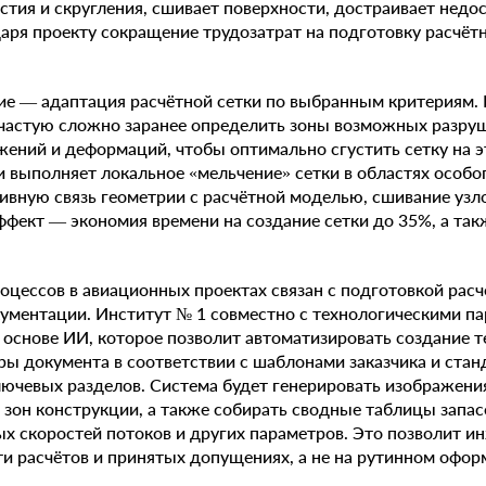
стия и скругления, сшивает поверхности, достраивает недо
аря проекту сокращение трудозатрат на подготовку расчёт
е — адаптация расчётной сетки по выбранным критериям. 
частую сложно заранее определить зоны возможных разру
ений и деформаций, чтобы оптимально сгустить сетку на э
 выполняет локальное «мельчение» сетки в областях особо
ивную связь геометрии с расчётной моделью, сшивание узло
фект — экономия времени на создание сетки до 35%, а та
оцессов в авиационных проектах связан с подготовкой расч
ументации. Институт № 1 совместно с технологическими п
 основе ИИ, которое позволит автоматизировать создание т
ы документа в соответствии с шаблонами заказчика и стан
лючевых разделов. Система будет генерировать изображени
зон конструкции, а также собирать сводные таблицы запас
х скоростей потоков и других параметров. Это позволит и
ти расчётов и принятых допущениях, а не на рутинном офор