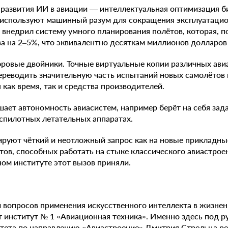
развития ИИ в авиации — интеллектуальная оптимизация б
 используют машинный разум для сокращения эксплуатаци
внедрил систему умного планирования полётов, которая, п
а на 2–5%, что эквивалентно десяткам миллионов долларов 
ровые двойники. Точные виртуальные копии различных ави
ереводить значительную часть испытаний новых самолётов 
 как время, так и средства производителей.
ет автономность авиасистем, например берёт на себя зада
спилотных летательных аппаратах.
руют чёткий и неотложный запрос как на новые прикладны
тов, способных работать на стыке классического авиастроени
ом институте этот вызов приняли.
 вопросов применения искусственного интеллекта в жизне
 институт № 1 «Авиационная техника». Именно здесь под р
итета по направлению «Авиастроение» Дмитрия Стрельца ре