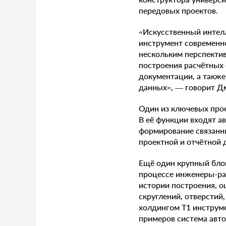
передовых проектов.
«Искусственный интел
инструмент современно
нескольким перспекти
построения расчётных 
документации, а такж
данных», — говорит Д
Один из ключевых про
В её функции входят а
формирование связанны
проектной и отчётной
Ещё один крупный блок
процессе инженеры-ра
истории построения, о
скруглений, отверстий
холдингом Т1 инструме
примеров система авто