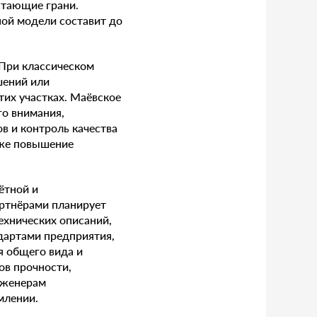
стающие грани.
ной модели составит до
При классическом
шений или
тих участках. Маёвское
го внимания,
в и контроль качества
кже повышение
ётной и
артнёрами планирует
ехнических описаний,
дартами предприятия,
я общего вида и
ов прочности,
нженерам
млении.