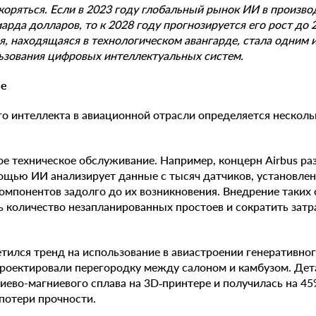
коряться. Если в 2023 году глобальный рынок ИИ в произво
арда долларов, то к 2028 году прогнозируется его рост до 
, находящаяся в технологическом авангарде, стала одним 
ьзования цифровых интеллектуальных систем.
ле
го интеллекта в авиационной отрасли определяется нескол
е техническое обслуживание. Например, концерн Airbus ра
мощью ИИ анализирует данные с тысяч датчиков, установлен
омпонентов задолго до их возникновения. Внедрение таких 
 количество незапланированных простоев и сократить затр
тился тренд на использование в авиастроении генеративног
роектировали перегородку между салоном и камбузом. Дет
ево-магниевого сплава на 3D‑принтере и получилась на 45%
 потери прочности.