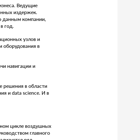
изнеса. Ведущие
онных издержек.
о данным компании,
в год.
ационных узлов и
и оборудования в
чи навигации и
е решения в области
я и data science. И в
нном цикле воздушных
уководством главного
ализуется ряд