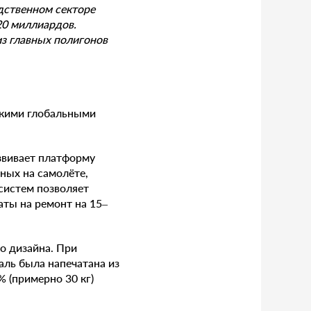
дственном секторе
20 миллиардов.
из главных полигонов
ькими глобальными
звивает платформу
ных на самолёте,
систем позволяет
аты на ремонт на 15–
о дизайна. При
аль была напечатана из
 (примерно 30 кг)