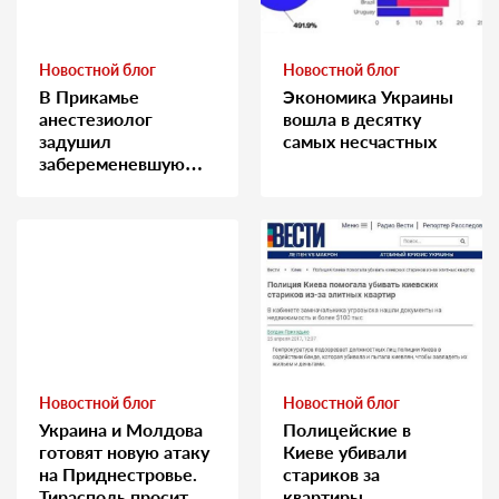
Новостной блог
Новостной блог
В Прикамье
Экономика Украины
анестезиолог
вошла в десятку
задушил
самых несчастных
забеременевшую
медсестру
Новостной блог
Новостной блог
Украина и Молдова
Полицейские в
готовят новую атаку
Киеве убивали
на Приднестровье.
стариков за
Тирасполь просит
квартиры…