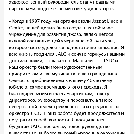
художественный руководитель станут равными
партнерами, подотчетными совету директоров.
«Когда в 1987 году мы организовали Jazz at Lincoln
Center, нашей целью было создать устойчивое
учреждение для развития джаза, являющегося
важной составляющей американской культуры,
которой часто уделяется недостаточно внимания. Я
всю жизнь гордился JALC и сейчас горжусь нашими
достижениями, —сказал г-н Марсалис. — JALC и
наш оркестр были моим художественным
приоритетом и как музыканта, и как гражданина.
Сейчас, с приближением к нашему 40-летнему
юбилею, самое время для этого перехода. Я
благодарен моим коллегам-артистам, совету
директоров, руководству и персоналу, а также
невероятной целеустремленности и преданности
оркестра JLCO. Наша работа будет продолжаться и
не утратит своей важности. Я воодушевлен
будущим JALC, поскольку новое руководство
выведет нас на более высокий уровень в окружении