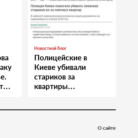
Новостной блог
ова
Полицейские в
таку
Киеве убивали
е.
стариков за
т
квартиры…
и
О сайте