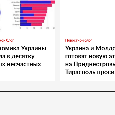
ной блог
Новостной блог
номика Украины
Украина и Молд
а в десятку
готовят новую а
ых несчастных
на Приднестровь
Тирасполь проси
Москву о помощ