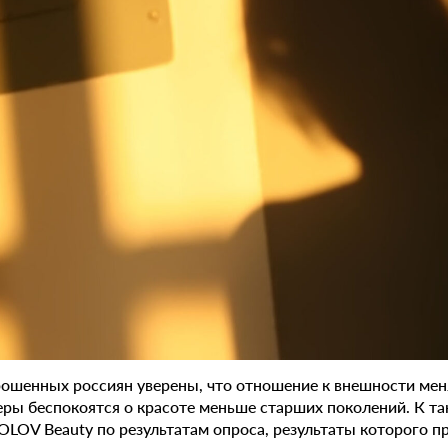
ошенных россиян уверены, что отношение к внешности меня
еры беспокоятся о красоте меньше старших поколений. К 
LOV Beauty по результатам опроса, результаты которого п