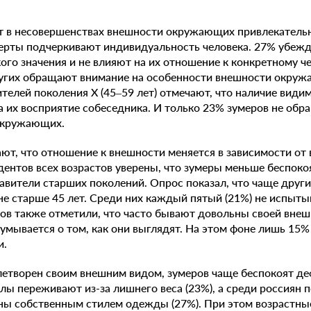
 в несовершенствах внешности окружающих привлекательн
черты подчеркивают индивидуальность человека. 27% убеж
ого значения и не влияют на их отношение к конкретному ч
ругих обращают внимание на особенности внешности окру
елей поколения Х (45–59 лет) отмечают, что наличие види
на их восприятие собеседника. И только 23% зумеров не об
окружающих.
т, что отношение к внешности меняется в зависимости от 
дентов всех возрастов уверены, что зумеры меньше беспоко
авители старших поколений. Опрос показал, что чаще друг
не старше 45 лет. Среди них каждый пятый (21%) не испыты
ов также отметили, что часто бывают довольны своей внеш
адумывается о том, как они выглядят. На этом фоне лишь 15
и.
влетворен своим внешним видом, зумеров чаще беспокоят де
алы переживают из-за лишнего веса (23%), а среди россиян 
ы собственным стилем одежды (27%). При этом возрастны