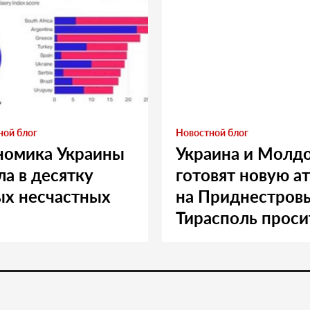
ной блог
Новостной блог
номика Украины
Украина и Молд
а в десятку
готовят новую а
ых несчастных
на Приднестровь
Тирасполь проси
Москву о помощ