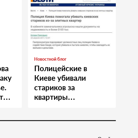
Новостной блог
ова
Полицейские в
таку
Киеве убивали
е.
стариков за
т
квартиры…
и