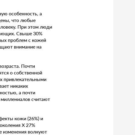
ую особенность, а
дены, что любые
еловеку. При этом люди
жающих. Свыше 30%
мых проблем с кожей
ращают внимание на
возраста. Почти
ятся о собственной
их привлекательными
вает никаких
ностью, а почти
% миллениалов считают
фекты кожи (26%) и
поколения Х 27%
е изменения волнуют