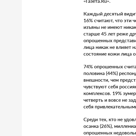
«Газета.Ru».
Каждый десятый видит
16% считают, что эти 
изъяны не имеют никак
старше 45 лет реже д
опрошенных представит
лица никак не влияет 
состояние кожи лица 
74% опрошенных считаю
половина (44%) респон
внешности, чем предст
чувствуют себя россия
комплексов. 19% зумер
четверть и вовсе не з
себя привлекательным
Среди тех, кто не удо
осанка (26%), миллени
опрошенных недовольн