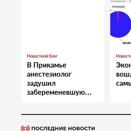
Новостной блог
Новост
В Прикамье
Эко
анестезиолог
вошл
задушил
сам
забеременевшую
медсестру