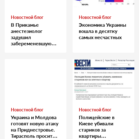
Новостной блог
Новостной блог
В Прикамье
Экономика Украины
анестезиолог
вошла в десятку
задушил
самых несчастных
забеременевшую
медсестру
Новостной блог
Новостной блог
Украина и Молдова
Полицейские в
готовят новую атаку
Киеве убивали
на Приднестровье.
стариков за
Тирасполь просит
квартиры…