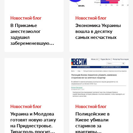
Новостной блог
Новостной блог
В Прикамье
Экономика Украины
анестезиолог
вошла в десятку
задушил
самых несчастных
забеременевшую
медсестру
Новостной блог
Новостной блог
Украина и Молдова
Полицейские в
готовят новую атаку
Киеве убивали
на Приднестровье.
стариков за
Тирасполь просит
квартиры…