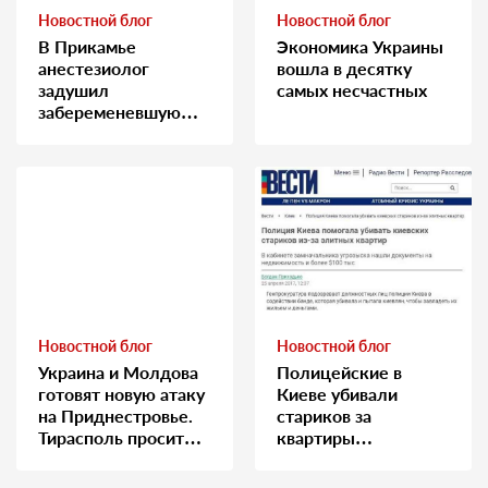
Новостной блог
Новостной блог
В Прикамье
Экономика Украины
анестезиолог
вошла в десятку
задушил
самых несчастных
забеременевшую
медсестру
Новостной блог
Новостной блог
Украина и Молдова
Полицейские в
готовят новую атаку
Киеве убивали
на Приднестровье.
стариков за
Тирасполь просит
квартиры…
Москву о помощи