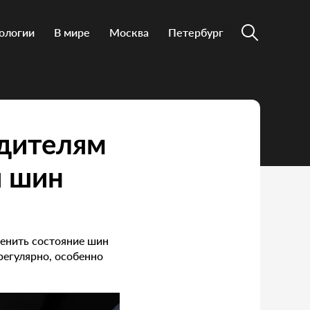
ологии
В мире
Москва
Петербург
одителям
и шин
ценить состояние шин
регулярно, особенно