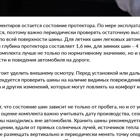
ентиров остается состояние протектора. По мере эксплуата
я, поэтому важно периодически проверять остаточную выс
 по всей поверхности шины. Для летних шин легковых авто
 глубина протектора составляет 1,6 мм, для зимних шин – 4
омплекта лучше не только по нормативному значению, но и 
сти и поведения автомобиля на дороге.
тоит уделить внешнему осмотру. Перед установкой или да
ендуется проверить шины на наличие видимых повреждений
 и других изменений, которые могут повлиять на комфорт и
т, что состояние шин зависит не только от пробега, но и от 
 оценке комплекта важно учитывать дату производства, се
ны находились вне автомобиля. Хранить шины рекомендуетс
нии, вдали от прямых солнечных лучей, источников тепла 
 размещать вертикально и периодически менять точку опоры