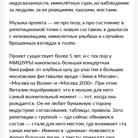
недосказанности, мимолётных сцен, из наблюдения
за людьми, за их реакциями, паузами, жестами.
Музыка проекта — не про позу, а про состояние: в
репетиционной точке с новым составом, в диалогах
с незнакомцами, мимолетных улыбках и случайно
брошенных взглядах в толпе.
Проект существует более 5 лет, и с тех пор у
МИШУРЫ накопилась большая концертная
биография: от клубных шоу до участия в больших
московских фестивалях вроде «Зима в Москве»,
«Москва на Волне» и «Москва 2030». При этом
Виталик подчёркивает, что в музыке для него
самый волнительный момент — тот, когда она
рождается. Он не любит бумажную сторону
индустрии: согласования, таблицы, правила. Зато
репетиции с группой — где сейчас обновился
состав — стали для него местом, где возникает «та
самая магия». Именно в «джемах» появляется
форма будущих песен, а тексты приходят уже