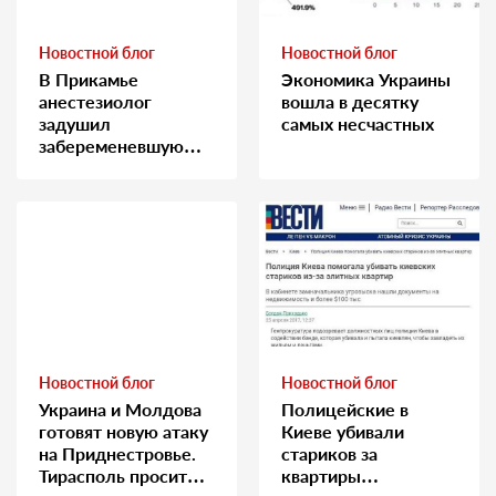
Новостной блог
Новостной блог
В Прикамье
Экономика Украины
анестезиолог
вошла в десятку
задушил
самых несчастных
забеременевшую
медсестру
Новостной блог
Новостной блог
Украина и Молдова
Полицейские в
готовят новую атаку
Киеве убивали
на Приднестровье.
стариков за
Тирасполь просит
квартиры…