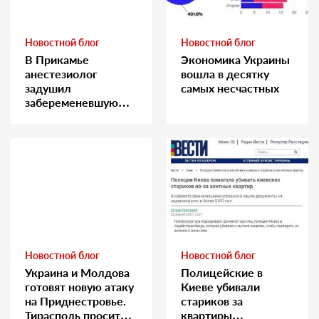
Новостной блог
Новостной блог
В Прикамье
Экономика Украины
анестезиолог
вошла в десятку
задушил
самых несчастных
забеременевшую
медсестру
Новостной блог
Новостной блог
Украина и Молдова
Полицейские в
готовят новую атаку
Киеве убивали
на Приднестровье.
стариков за
Тирасполь просит
квартиры…