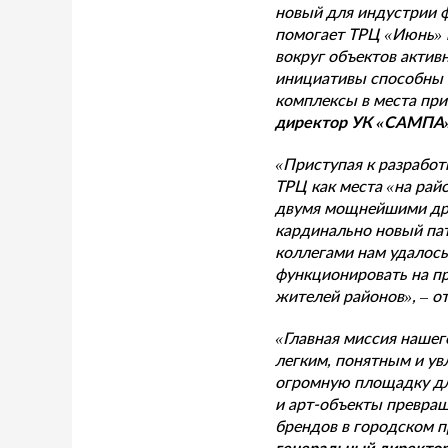
новый для индустрии ф
помогает ТРЦ «Июнь» 
вокруг объектов актив
инициативы способны 
комплексы в места при
директор УК «САМПА
«Приступая к разработ
ТРЦ как места «на рай
двумя мощнейшими дра
кардинально новый пат
коллегами нам удалось
функционировать на пр
жителей районов», – о
«Главная миссия нашег
легким, понятным и у
огромную площадку дл
и арт-объекты превра
брендов в городском п
генеральный директор