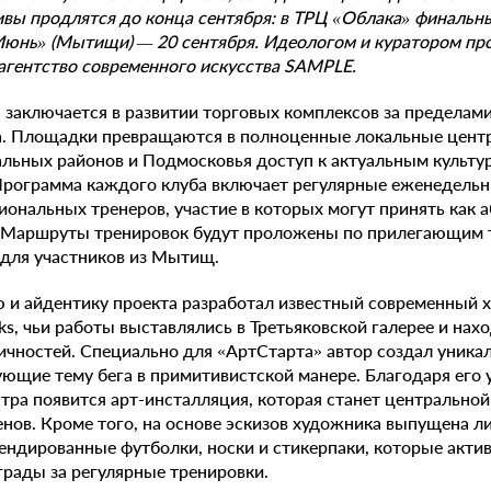
ивы продлятся до конца сентября: в ТРЦ «Облака» финальн
«Июнь» (Мытищи) — 20 сентября. Идеологом и куратором пр
 агентство современного искусства
SAMPLE
.
 заключается в развитии торговых комплексов за пределам
а. Площадки превращаются в полноценные локальные цент
альных районов и Подмосковья доступ к актуальным культ
 Программа каждого клуба включает регулярные еженедель
ональных тренеров, участие в которых могут принять как 
. Маршруты тренировок будут проложены по прилегающим 
 для участников из Мытищ.
 и айдентику проекта разработал известный современный 
s, чьи работы выставлялись в Третьяковской галерее и нахо
ичностей. Специально для «АртСтарта» автор создал уник
ющие тему бега в примитивистской манере. Благодаря его 
тра появится арт-инсталляция, которая станет центральной
нов. Кроме того, на основе эскизов художника выпущена л
ндированные футболки, носки и стикерпаки, которые акти
аграды за регулярные тренировки.