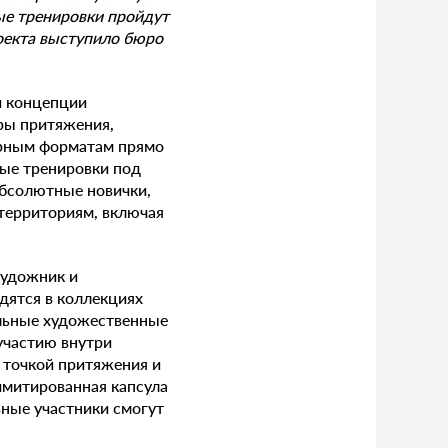
ые тренировки пройдут
оекта выступило бюро
и концепции
ры притяжения,
урным форматам прямо
ные тренировки под
абсолютные новички,
территориям, включая
художник и
дятся в коллекциях
альные художественные
участию внутри
 точкой притяжения и
имитированная капсула
вные участники смогут