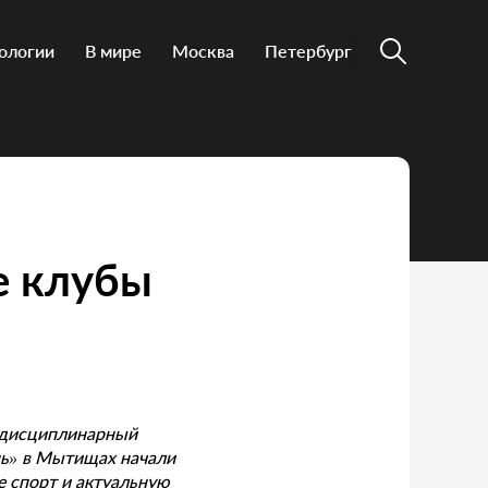
ологии
В мире
Москва
Петербург
е клубы
идисциплинарный
нь» в Мытищах начали
 спорт и актуальную