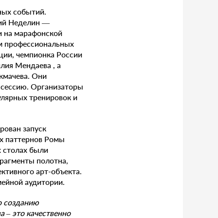
ных событий.
ий Неделин —
и на марафонской
ом профессиональных
ции, чемпионка России
лия Мендаева , а
кмачева. Они
-сессию. Организаторы
улярных тренировок и
рован запуск
их паттернов Ромы
х столах были
фрагменты полотна,
ктивного арт-объекта.
мейной аудитории.
о созданию
 – это качественно