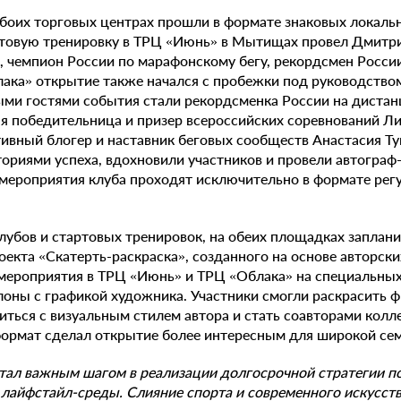
боих торговых центрах прошли в формате знаковых локаль
ртовую тренировку в ТРЦ «Июнь» в Мытищах провел Дмитр
 чемпион России по марафонскому бегу, рекордсмен Росси
лака» открытие также начался с пробежки под руководств
ыми гостями события стали рекордсменка России на дистан
ая победительница и призер всероссийских соревнований Ли
ивный блогер и наставник беговых сообществ Анастасия Ту
ориями успеха, вдохновили участников и провели автограф
 мероприятия клуба проходят исключительно в формате рег
убов и стартовых тренировок, на обеих площадках заплани
оекта «Скатерть-раскраска», созданного на основе авторск
о мероприятия в ТРЦ «Июнь» и ТРЦ «Облака» на специальны
оны с графикой художника. Участники смогли раскрасить 
ться с визуальным стилем автора и стать соавторами колле
формат сделал открытие более интересным для широкой се
стал важным шагом в реализации долгосрочной стратегии п
айфстайл-среды. Слияние спорта и современного искусства