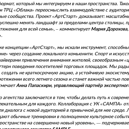
ормат, который мы интегрируем в наши пространства. Тако
и ТРЦ «Облака» переосмыслить взаимодействие с аудитори
ные сообщества. Проект «АртСтарт» доказывает: масштабн
успешно менять ландшафт за пределами центра столицы, 
тяжения для всей семьи», – комментирует
Мария Дорохова,
»
.
ке концепции «АртСтарт», мы искали инструмент, способны
оне» через создание локального комьюнити. Спорт и искусс
йверами привлечения внимания жителей, своеобразным «
терн поведения посетителей торговых площадок. Мы рады,
 создать не краткосрочную акцию, а устойчивую экосистему
отяжении всего летнего сезона и станет важной частью по
тмечает
Анна Папаскири, управляющий партнёр экспертного
о агентства заключается в том, чтобы делать путь к соврем
влекательным для каждого. Коллаборация с УК «САМПА» от
я диалога с новой аудиторией в привычной для нее среде.
щают обычные тренировки в полноценное культурное событи
ространстве на совершенно новый уровень», — подчеркива
 креативного агентства SAMPLE.