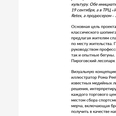
культуру. Обе инициат
19 сентября, а в ТРЦ 
Retex, а продюсером –
Основная цель проекта
классического шопинг
предлагая жителям сп
по месту жительства.
руководством професси
так и опытные бегуны
Пироговский лесопарк
Визуальную концепцию
иллюстратор Рома Peek
известных медийных л
решения, интерпретиру
каждого торгового цен
местом сбора спортсме
мерча, включающая бре
получить в качестве н