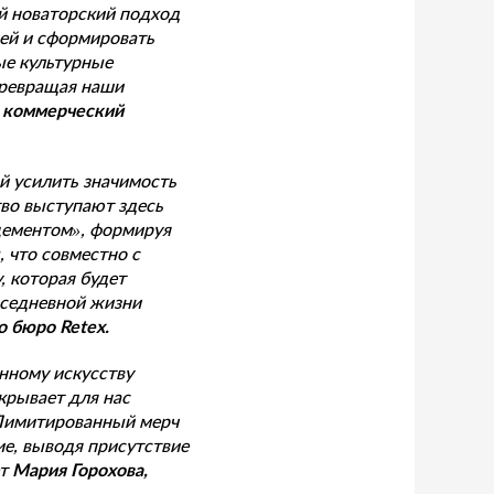
й новаторский подход
ей и сформировать
ые культурные
превращая наши
 коммерческий
й усилить значимость
тво выступают здесь
цементом», формируя
 что совместно с
, которая будет
вседневной жизни
 бюро Retex.
енному искусству
крывает для нас
 Лимитированный мерч
е, выводя присутствие
ет
Мария Горохова,