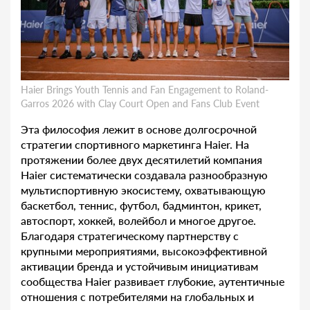
Haier Brings Youth Tennis and Fan Engagement to Roland-
Garros 2026 with Clay Court Open and Fans Club Event
Эта философия лежит в основе долгосрочной
стратегии спортивного маркетинга Haier. На
протяжении более двух десятилетий компания
Haier систематически создавала разнообразную
мультиспортивную экосистему, охватывающую
баскетбол, теннис, футбол, бадминтон, крикет,
автоспорт, хоккей, волейбол и многое другое.
Благодаря стратегическому партнерству с
крупными мероприятиями, высокоэффективной
активации бренда и устойчивым инициативам
сообщества Haier развивает глубокие, аутентичные
отношения с потребителями на глобальных и