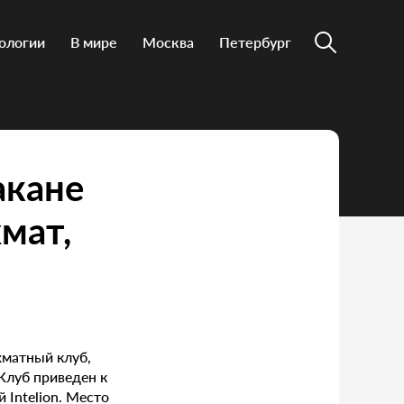
ологии
В мире
Москва
Петербург
акане
мат,
м
хматный клуб,
Клуб приведен к
Intelion. Место