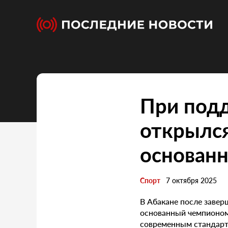
При под
открылс
основан
Спорт
7 октября 2025
В Абакане после заве
основанный чемпионом
современным стандарта