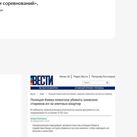
и соревнований»,
а»