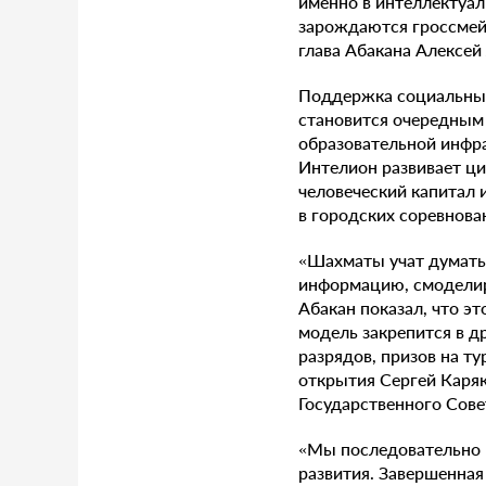
именно в интеллектуал
зарождаются гроссмейс
глава Абакана Алексей
Поддержка социальных
становится очередным 
образовательной инфра
Интелион развивает ц
человеческий капитал 
в городских соревнова
«Шахматы учат думать 
информацию, смоделиро
Абакан показал, что эт
модель закрепится в д
разрядов, призов на т
открытия Сергей Каряк
Государственного Сов
«Мы последовательно 
развития. Завершенная