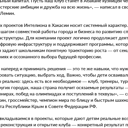
ьный капитал. Пусть наш клуб станет в Абакане кузницей че
терские амбиции и дружба на всю жизнь», — написал в св
 Лемин.
 проектов Интелиона в Хакасии носит системный характер
шагом совместной работы города и бизнеса по развитию с
структуры. Для компании проект логично продолжает деяте
ифровую инфраструктуру и поддерживает программы, кото
и задают школьникам понятную траекторию роста — от секц
ниях и осознанного выбора будущей профессии.
наперед и принимать решения — это те же навыки, что нуж
вать ситуацию, выбрать ход. Важно, чтобы дети осваивали
о реально: здесь есть все необходимое — клуб, тренеры, тур
ругих городах, наша страна получит осязаемые результаты
урнирах, побед на олимпиадах и поступлений в техвузы», — 
ин, гроссмейстер, чемпион мира по блицу и быстрым шахм
ета Республики Крым в Совете Федерации РФ.
вкладываемся в проекты, которые дают детям реальные во
 реконструкция и открытие клуба — конкретный результат п