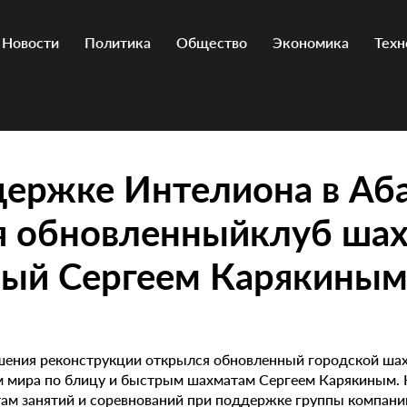
Новости
Политика
Общество
Экономика
Техн
держке Интелиона в Аб
я обновленныйклуб шах
ный Сергеем Карякины
ршения реконструкции открылся обновленный городской ша
 мира по блицу и быстрым шахматам Сергеем Карякиным. 
м занятий и соревнований при поддержке группы компаний 