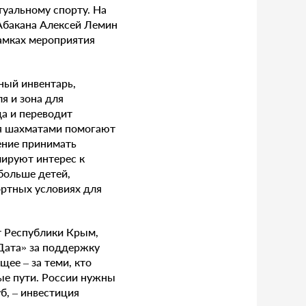
туальному спорту. На
 Абакана Алексей Лемин
рамках мероприятия
ный инвентарь,
я и зона для
да и переводит
ия шахматами помогают
ение принимать
ируют интерес к
больше детей,
ортных условиях для
т Республики Крым,
Дата» за поддержку
ее – за теми, кто
ные пути. России нужны
б, – инвестиция