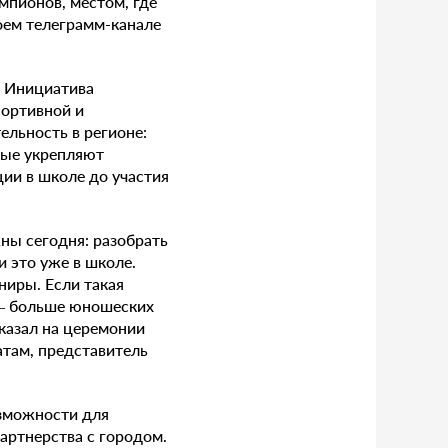
мпионов, местом, где
оем телеграмм-канале
. Инициатива
портивной и
льность в регионе:
рые укрепляют
ии в школе до участия
ны сегодня: разобрать
 это уже в школе.
ниры. Если такая
 — больше юношеских
сказал на церемонии
атам, представитель
зможности для
артнерства с городом.