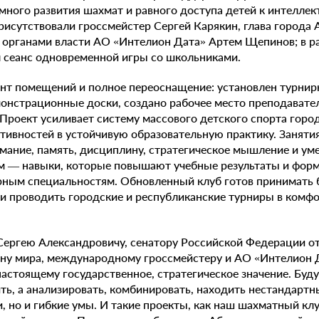
емного развития шахмат и равного доступа детей к интеллек
исутствовали гроссмейстер Сергей Карякин, глава города
с органами власти АО «Интелион Дата» Артем Щепинов; в 
л сеанс одновременной игры со школьниками.
нт помещений и полное переоснащение: установлен турнир
онстрационные доски, создано рабочее место преподавател
 Проект усиливает систему массового детского спорта горо
тивностей в устойчивую образовательную практику. Занят
мание, память, дисциплину, стратегическое мышление и ум
м — навыки, которые повышают учебные результаты и форм
рным специальностям. Обновленный клуб готов принимать 
и проводить городские и республиканские турниры в комф
Сергею Александровичу, сенатору Российской Федерации о
ну мира, международному гроссмейстеру и АО «Интелион 
астоящему государственное, стратегическое значение. Будущ
ить, а анализировать, комбинировать, находить нестандарт
, но и гибкие умы. И такие проекты, как наш шахматный клу