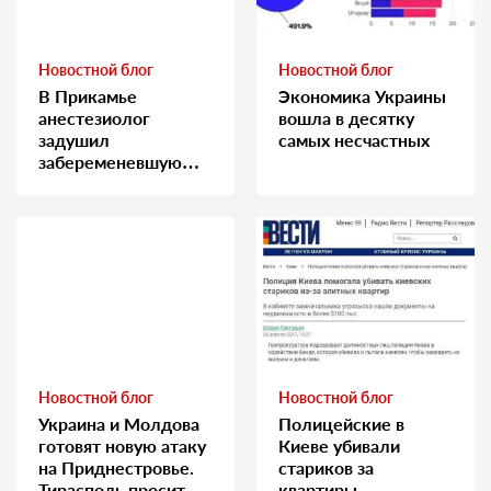
Новостной блог
Новостной блог
В Прикамье
Экономика Украины
анестезиолог
вошла в десятку
задушил
самых несчастных
забеременевшую
медсестру
Новостной блог
Новостной блог
Украина и Молдова
Полицейские в
готовят новую атаку
Киеве убивали
на Приднестровье.
стариков за
Тирасполь просит
квартиры…