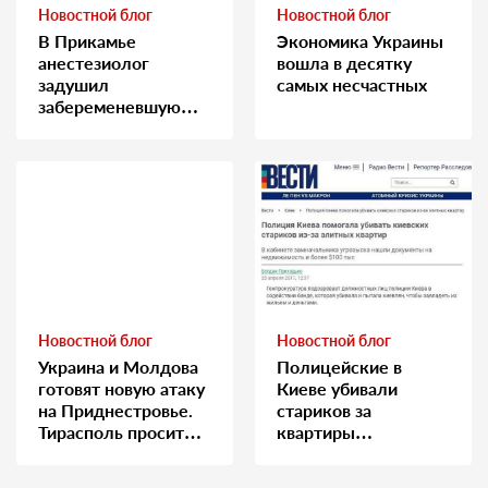
Новостной блог
Новостной блог
В Прикамье
Экономика Украины
анестезиолог
вошла в десятку
задушил
самых несчастных
забеременевшую
медсестру
Новостной блог
Новостной блог
Украина и Молдова
Полицейские в
готовят новую атаку
Киеве убивали
на Приднестровье.
стариков за
Тирасполь просит
квартиры…
Москву о помощи