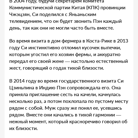
В 2004 году, будучи секретарем комитета
Коммунистической партии Китая (КПК) провинции
Чжэцзян, Си поделился с Яньаньским
телевидением, что он будет звонить Пэн каждый
день, так как они не могли часто быть вместе.
Во время визита в дом фермера в Коста-Рике в 2013
году Си инстинктивно отломил кусочек выпечки,
которым угостил его хозяин фермы, и аккуратно
передал его своей жене — настольно естественный
жест, говорящий о годах тихой близости.
В 2014 году во время государственного визита Си
Цзиньпина в Индию Пэн сопровождала его. Она
приняла приглашение сесть на качели, качнулась
несколько раз, а потом похлопала по пустому месту
рядом с собой. Муж сразу же понял ее, усевшись
рядом. Вместе они качались в тихой гармонии —
нежный момент, который красноречиво говорил об
их близости.