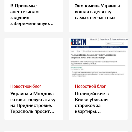
В Прикамье
Экономика Украины
анестезиолог
вошла в десятку
задушил
самых несчастных
забеременевшую
медсестру
Новостной блог
Новостной блог
Украина и Молдова
Полицейские в
готовят новую атаку
Киеве убивали
на Приднестровье.
стариков за
Тирасполь просит
квартиры…
Москву о помощи