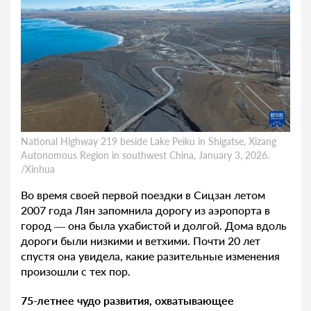
National Highway 219 beside Lake Peiku in Shigatse, Xizang
Autonomous Region in southwest China, January 3, 2026.
/Xinhua
Во время своей первой поездки в Сицзан летом
2007 года Лян запомнила дорогу из аэропорта в
город — она была ухабистой и долгой. Дома вдоль
дороги были низкими и ветхими. Почти 20 лет
спустя она увидела, какие разительные изменения
произошли с тех пор.
75-летнее чудо развития, охватывающее