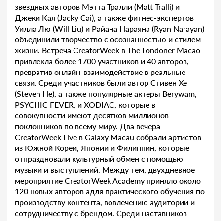
звездных авторов Мэтта Тралли (Matt Tralli) и
Джеки Кая (Jacky Cai), а также фитнес-экспертов
Уилла Лю (Will Liu) и Райана Нараяна (Ryan Narayan)
объединили творчество с осознанностью и стилем
жизни. Встреча CreatorWeek в The Londoner Macao
привлекла более 1700 участников и 40 авторов,
превратив онлайн-взаимодействие в реальные
связи. Среди участников были автор Стивен Хе
(Steven He), а также популярные актеры Berywam,
PSYCHIC FEVER, и XODIAC, которые в
совокупности имеют десятков миллионов
поклонников по всему миру. Два вечера
CreatorWeek Live в Galaxy Macau собрали артистов
из Южной Кореи, Японии и Филиппин, которые
отпраздновали культурный обмен с помощью
музыки и выступлений. Между тем, двухдневное
мероприятие CreatorWeek Academy приняло около
120 новых авторов адля практического обучения по
производству контента, вовлечению аудитории и
сотрудничеству с брендом. Среди наставников