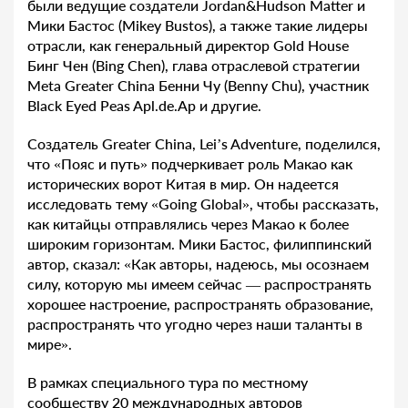
были ведущие создатели Jordan&Hudson Matter и
Мики Бастос (Mikey Bustos), а также такие лидеры
отрасли, как генеральный директор Gold House
Бинг Чен (Bing Chen), глава отраслевой стратегии
Meta Greater China Бенни Чу (Benny Chu), участник
Black Eyed Peas Apl.de.Ap и другие.
Создатель Greater China, Lei’s Adventure, поделился,
что «Пояс и путь» подчеркивает роль Макао как
исторических ворот Китая в мир. Он надеется
исследовать тему «Going Global», чтобы рассказать,
как китайцы отправлялись через Макао к более
широким горизонтам. Мики Бастос, филиппинский
автор, сказал: «Как авторы, надеюсь, мы осознаем
силу, которую мы имеем сейчас — распространять
хорошее настроение, распространять образование,
распространять что угодно через наши таланты в
мире».
В рамках специального тура по местному
сообществу 20 международных авторов