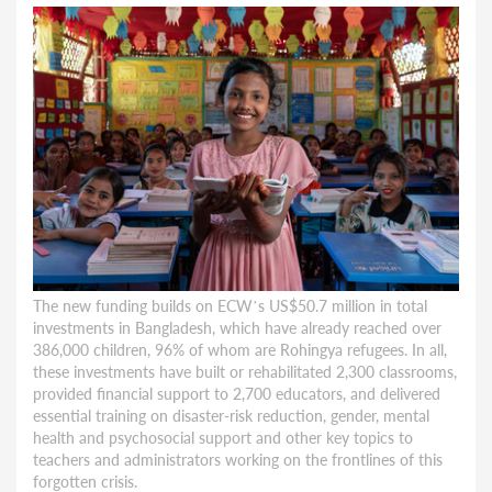
The new funding builds on ECW’s US$50.7 million in total
investments in Bangladesh, which have already reached over
386,000 children, 96% of whom are Rohingya refugees. In all,
these investments have built or rehabilitated 2,300 classrooms,
provided financial support to 2,700 educators, and delivered
essential training on disaster-risk reduction, gender, mental
health and psychosocial support and other key topics to
teachers and administrators working on the frontlines of this
forgotten crisis.