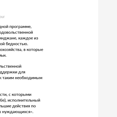
pur
здной программе,
родовольственной
инджане, каждое из
кой бедностью.
охозяйства, в которые
мьи.
льственной
оддержки для
 к таким необходимым
сти, с которыми
Xie), исполнительный
льшие действия по
ых нуждающихся».