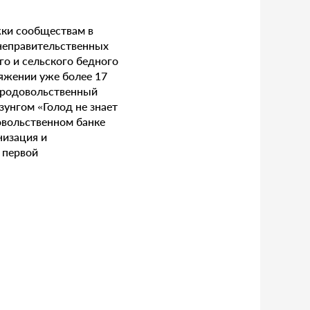
жки сообществам в
 неправительственных
о и сельского бедного
тяжении уже более 17
 продовольственный
зунгом «Голод не знает
овольственном банке
низация и
 первой