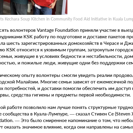
s Kechara Soup Kitchen in Community Food Aid Initiative in Kuala Lum
ять волонтеров Vantage Foundation приняли участие в вые
рудниками KSK работу по подготовке и доставке пакетов п
ила шесть зарегистрированных домохозяйств в Черасе и Дж
ию KSK относится к уязвимым группам, затронутым городс
емьи, живущие в условиях бедности и нестабильности, дом
дностью, и пожилые люди, живущие одни без поддержки се
тическому опыту волонтеры смогли увидеть реалии продово
одской Малайзии. Многие семьи зависят от ежемесячной п
х потребностей, и доставки помогли обеспечить им доступ
сервы, средства гигиены и предметы первой необходимости.
ной работе позволило нам лучше понять структурные трудно
 сообщества в Куала-Лумпуре, — сказал Стивен Се (Steven 
dation. — Это было смиренное напоминание о том, что небо
 оказать значимое влияние, когда они направлены на сам