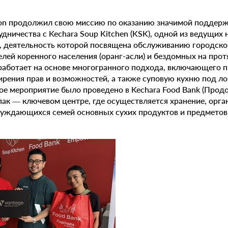
ion продолжил свою миссию по оказанию значимой поддер
удничества с Kechara Soup Kitchen (KSK), одной из ведущих
, деятельность которой посвящена обслуживанию городског
елей коренного населения (оранг-асли) и бездомных на про
 работает на основе многогранного подхода, включающего
рения прав и возможностей, а также суповую кухню под ло
ое мероприятие было проведено в Kechara Food Bank (Прод
апак — ключевом центре, где осуществляется хранение, орга
нуждающихся семей основных сухих продуктов и предметов