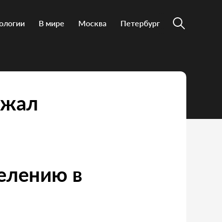
ологии
В мире
Москва
Петербург
ржал
елению в