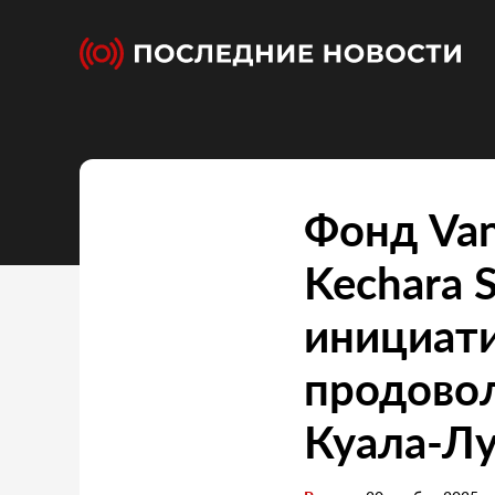
Фонд Van
Kechara 
инициат
продово
Куала-Л