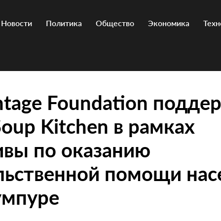
Новости
Политика
Общество
Экономика
Техн
tage Foundation подде
Soup Kitchen в рамках
ивы по оказанию
льственной помощи нас
умпуре