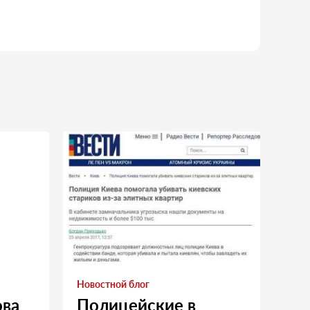
Новостной блог
ова
Полицейские в