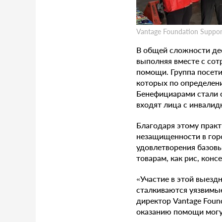
Vantage Foundation Support
В общей сложности дес
выполняя вместе с сот
помощи. Группа посет
которых по определен
Бенефициарами стали с
входят лица с инвали
Благодаря этому прак
незащищенности в гор
удовлетворения базовы
товарам, как рис, кон
«Участие в этой выезд
сталкиваются уязвимые
директор Vantage Foun
оказанию помощи могут