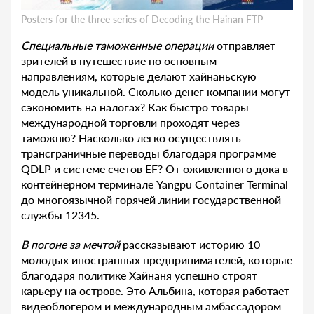
Posters for the three series of Decoding the Hainan FTP
С
пециальные таможенные операции
отправляет
зрителей в путешествие по основным
направлениям, которые делают хайнаньскую
модель уникальной. Сколько денег компании могут
сэкономить на налогах? Как быстро товары
международной торговли проходят через
таможню? Насколько легко осуществлять
трансграничные переводы благодаря программе
QDLP и системе счетов EF? От оживленного дока в
контейнерном терминале Yangpu Container Terminal
до многоязычной горячей линии государственной
службы 12345.
В
погоне за мечтой
рассказывают историю 10
молодых иностранных предпринимателей, которые
благодаря политике Хайнаня успешно строят
карьеру на острове. Это Альбина, которая работает
видеоблогером и международным амбассадором