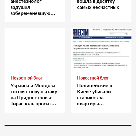
анестезиолог
вошла в десятку
задушил
самых несчастных
забеременевшую
медсестру
Новостной блог
Новостной блог
Украина и Молдова
Полицейские в
готовят новую атаку
Киеве убивали
на Приднестровье.
стариков за
Тирасполь просит
квартиры…
Москву о помощи